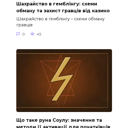
Шахрайство в гемблінгу: схеми
обману та захист гравців від казино
Шахрайство в гемблінгу – схеми обману
гравців
0
45
Що таке руна Соулу: значення та
методи її активації для початківців