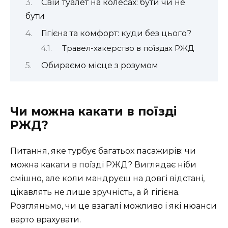
Свій туалет на колесах: бути чи не
бути
Гігієна та комфорт: куди без цього?
Травел-хакерство в поїздах РЖД
Обираємо місце з розумом
Чи можна какати в поїзді
РЖД?
Питання, яке турбує багатьох пасажирів: чи
можна какати в поїзді РЖД? Виглядає ніби
смішно, але коли мандруєш на довгі відстані,
цікавлять не лише зручність, а й гігієна.
Розгляньмо, чи це взагалі можливо і які нюанси
варто врахувати.