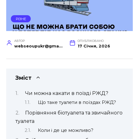
РІЗНЕ
АВТОР
ОПУБЛІКОВАНО
webseoupukr@gmail.com
17 Січня, 2026
Зміст
Чи можна какати в поїзді РЖД?
Що таке туалети в поїздах РЖД?
Порівняння біотуалета та звичайного
туалета
Коли і де це можливо?