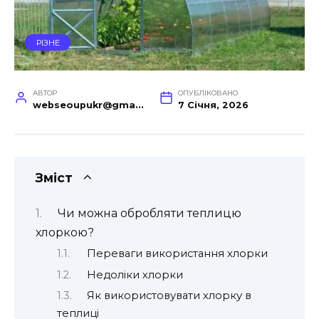
РІЗНЕ
АВТОР
ОПУБЛІКОВАНО
webseoupukr@gmail.com
7 Січня, 2026
Зміст
Чи можна обробляти теплицю
хлоркою?
Переваги використання хлорки
Недоліки хлорки
Як використовувати хлорку в
теплиці