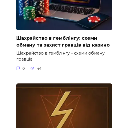
Шахрайство в гемблінгу: схеми
обману та захист гравців від казино
Шахрайство в гемблінгу – схеми обману
гравців
0
44