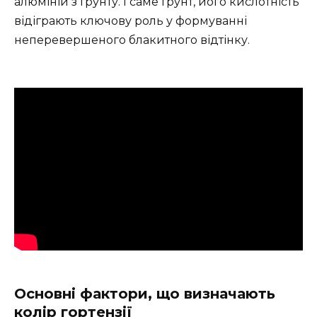
алюміній з ґрунту. І саме ґрунт, його кислотність
відіграють ключову роль у формуванні
неперевершеного блакитного відтінку.
Основні фактори, що визначають
колір гортензії