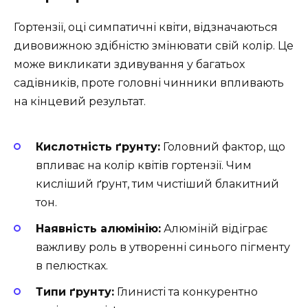
Гортензії, оці симпатичні квіти, відзначаються
дивовижною здібністю змінювати свій колір. Це
може викликати здивування у багатьох
садівників, проте головні чинники впливають
на кінцевий результат.
Кислотність ґрунту:
Головний фактор, що
впливає на колір квітів гортензії. Чим
кисліший ґрунт, тим чистіший блакитний
тон.
Наявність алюмінію:
Алюміній відіграє
важливу роль в утворенні синього пігменту
в пелюстках.
Типи ґрунту:
Глинисті та конкурентно