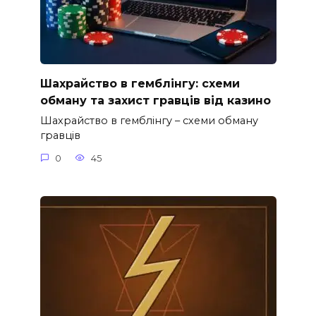
Шахрайство в гемблінгу: схеми
обману та захист гравців від казино
Шахрайство в гемблінгу – схеми обману
гравців
0
45