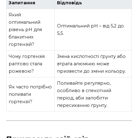
Запитання
Відповідь
Який
оптимальний
Оптимальний pH – від 5,2 до
рівень pH для
5,5.
блакитних
гортензій?
Чому гортензія
Зміна кислотності ґрунту або
раптово стала
втрата алюмінію може
рожевою?
призвести до зміни кольору.
Поливайте регулярно,
Як часто потрібно
особливо в спекотний
поливати
період, аби запобігти
гортензії?
пересиханню ґрунту.