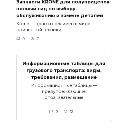
Запчасти KRONE для полуприцепов:
полный гид по выбору,
обслуживанию и замене деталей
Krone — одно из тех имён в мире
прицепной техники
0
7
Информационные таблицы для
грузового транспорта: виды,
требования, размещение
Информационные таблицы —
предупреждающие,
опознавательные
0
12