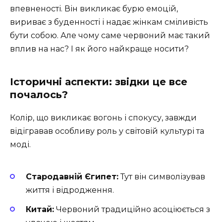
впевненості. Він викликає бурю емоцій,
вириває з буденності і надає жінкам сміливість
бути собою. Але чому саме червоний має такий
вплив на нас? І як його найкраще носити?
Історичні аспекти: звідки це все
почалось?
Колір, що викликає вогонь і спокусу, завжди
відігравав особливу роль у світовій культурі та
моді.
Стародавній Єгипет:
Тут він символізував
життя і відродження.
Китай:
Червоний традиційно асоціюється з