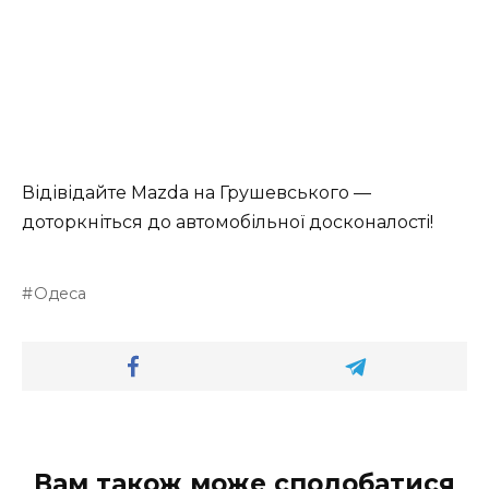
Відівідайте Mazda на Грушевського —
доторкніться до автомобільної досконалості!
Одеса
Вам також може сподобатися