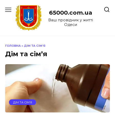
Перейти
до
65000.com.ua
вмісту
Ваш провідник у житті
Одеси
ГОЛОВНА
»
ДІМ ТА СІМ’Я
Дім та сім’я
ДІМ ТА СІМ’Я