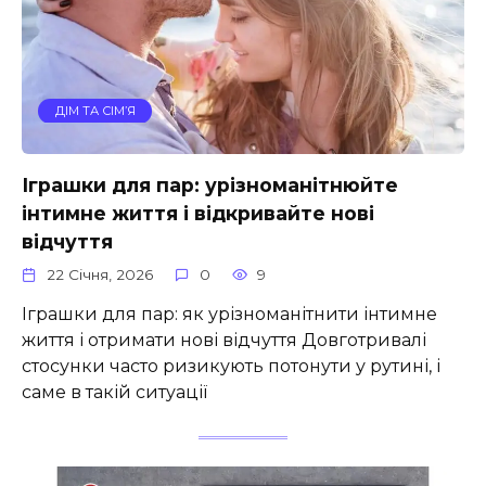
ДІМ ТА СІМ’Я
Іграшки для пар: урізноманітнюйте
інтимне життя і відкривайте нові
відчуття
22 Січня, 2026
0
9
Іграшки для пар: як урізноманітнити інтимне
життя і отримати нові відчуття Довготривалі
стосунки часто ризикують потонути у рутині, і
саме в такій ситуації