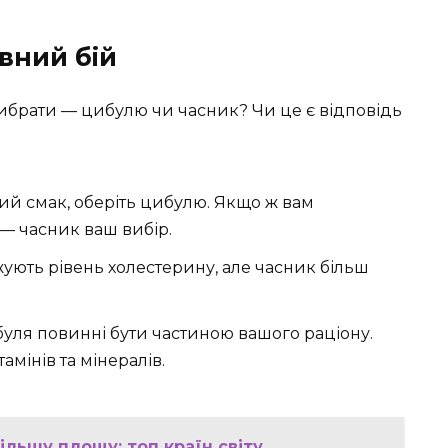
вний бій
вибрати — цибулю чи часник? Чи це є відповідь
ий смак, оберіть цибулю. Якщо ж вам
 — часник ваш вибір.
ють рівень холестерину, але часник більш
буля повинні бути частиною вашого раціону.
амінів та мінералів.
більшу площу: топ країн світу