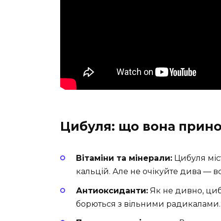
Цибуля: що вона прин
Вітаміни та мінерали:
Цибуля місти
кальцій. Але не очікуйте дива — вс
Антиоксиданти:
Як не дивно, циб
борються з вільними радикалами.