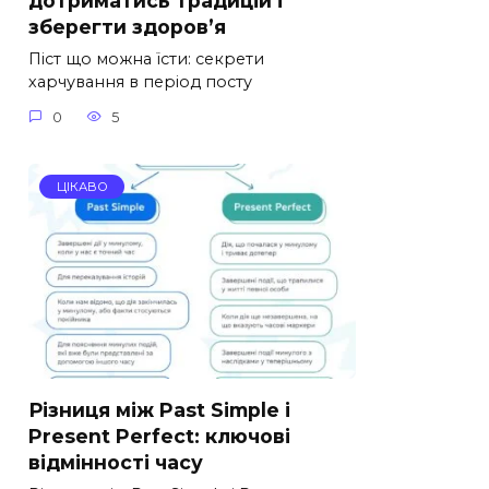
дотриматись традицій і
зберегти здоров’я
Піст що можна їсти: секрети
харчування в період посту
0
5
ЦІКАВО
Різниця між Past Simple і
Present Perfect: ключові
відмінності часу