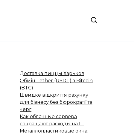
Доставка пиццы Харьков
Обмін Tether (USDT) з Bitcoin
(BTC)
Швидке відкриття рахунку
для бізнесу без бюрократії та
черг
Как облачные сервера
сокращают расходы на IT
Металлопластиковые окна: