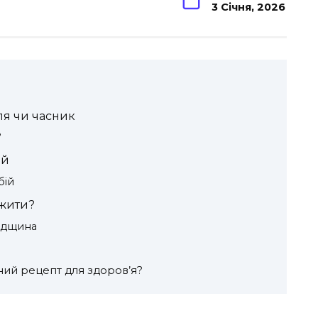
3 Січня, 2026
ля чи часник
?
ій
бій
 жити?
падщина
ьний рецепт для здоров’я?