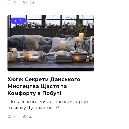
0
35
LIFE
Хюге: Секрети Данського
Мистецтва Щастя та
Комфорту в Побуті
Що таке хюге: мистецтво комфорту і
затишку Що таке хюге?
0
4