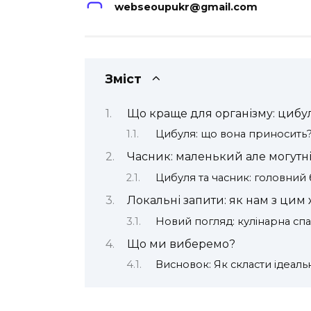
webseoupukr@gmail.com
Зміст
Що краще для організму: цибу
Цибуля: що вона приносить
Часник: маленький але могутн
Цибуля та часник: головний 
Локальні запити: як нам з цим
Новий погляд: кулінарна с
Що ми виберемо?
Висновок: Як скласти ідеал