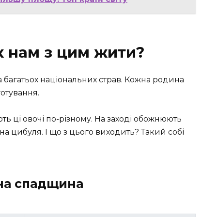
к нам з цим жити?
ова багатьох національних страв. Кожна родина
отування.
ють ці овочі по-різному. На заході обожнюють
рна цибуля. І що з цього виходить? Такий собі
рна спадщина