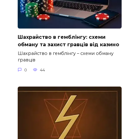
Шахрайство в гемблінгу: схеми
обману та захист гравців від казино
Шахрайство в гемблінгу – схеми обману
гравців
0
44