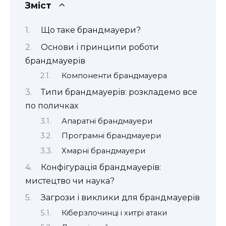
Зміст
Що таке брандмауери?
Основи і принципи роботи
брандмауерів
Компоненти брандмауера
Типи брандмауерів: розкладемо все
по поличках
Апаратні брандмауери
Програмні брандмауери
Хмарні брандмауери
Конфігурація брандмауерів:
мистецтво чи наука?
Загрози і виклики для брандмауерів
Кіберзлочинці і хитрі атаки