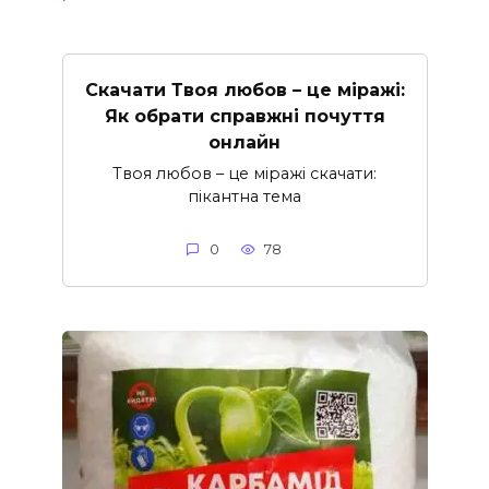
Скачати Твоя любов – це міражі:
Як обрати справжні почуття
онлайн
Твоя любов – це міражі скачати:
пікантна тема
0
78