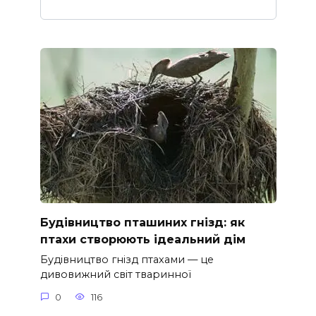
Будівництво пташиних гнізд: як
птахи створюють ідеальний дім
Будівництво гнізд птахами — це
дивовижний світ тваринної
0
116