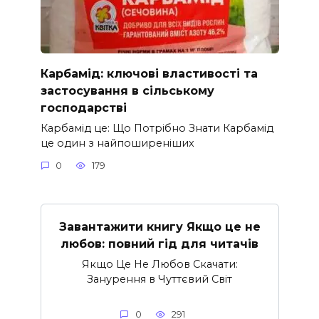
Карбамід: ключові властивості та
застосування в сільському
господарстві
Карбамід це: Що Потрібно Знати Карбамід
це один з найпоширеніших
0
179
Завантажити книгу Якщо це не
любов: повний гід для читачів
Якщо Це Не Любов Скачати:
Занурення в Чуттєвий Світ
0
291