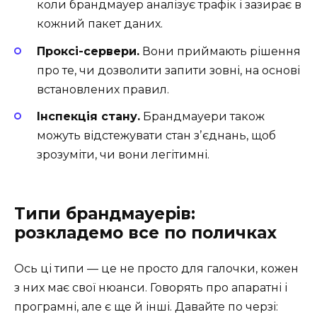
коли брандмауер аналізує трафік і зазирає в
кожний пакет даних.
Проксі-сервери.
Вони приймають рішення
про те, чи дозволити запити зовні, на основі
встановлених правил.
Інспекція стану.
Брандмауери також
можуть відстежувати стан зʼєднань, щоб
зрозуміти, чи вони легітимні.
Типи брандмауерів:
розкладемо все по поличках
Ось ці типи — це не просто для галочки, кожен
з них має свої нюанси. Говорять про апаратні і
програмні, але є ще й інші. Давайте по черзі: