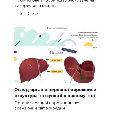
Промислове виробництво засноване на
використанні машин
0
373
Огляд органів черевної порожнини:
структура та функції в нашому тілі
Органи черевної порожнини це:
вражаючий світ всередині