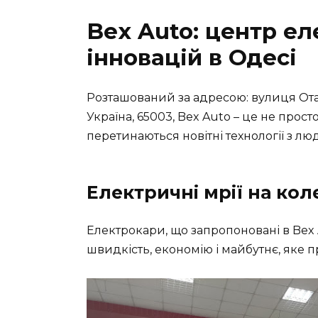
Bex Auto: центр е
інновацій в Одесі
Розташований за адресою: вулиця Отам
Україна, 65003,
Bex Auto
– це не просто
перетинаються новітні технології з л
Електричні мрії на кол
Електрокари, що запропоновані в
Bex
швидкість, економію і майбутнє, яке 