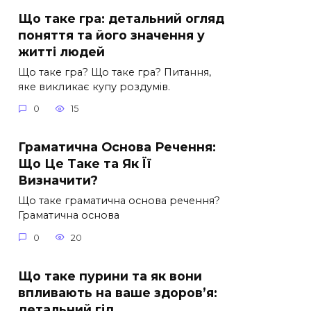
Що таке гра: детальний огляд
поняття та його значення у
житті людей
Що таке гра? Що таке гра? Питання,
яке викликає купу роздумів.
0
15
Граматична Основа Речення:
Що Це Таке та Як Її
Визначити?
Що таке граматична основа речення?
Граматична основа
0
20
Що таке пурини та як вони
впливають на ваше здоров’я:
детальний гід