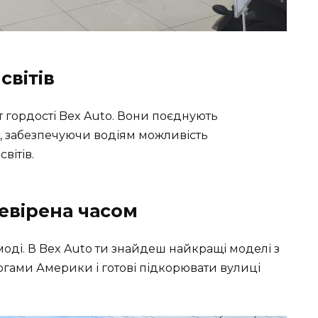
світів
т гордості
Bex Auto
. Вони поєднують
, забезпечуючи водіям можливість
вітів.
ревірена часом
моді. В
Bex Auto
ти знайдеш найкращі моделі з
гами Америки і готові підкорювати вулиці