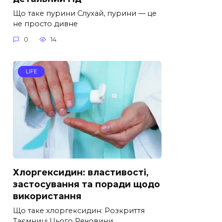
Що таке пурини Слухай, пурини — це
не просто дивне
0
14
LIFE
Хлоргексидин: властивості,
застосування та поради щодо
використання
Що таке хлоргексидин: Розкриття
Таємниці Цього Речовини