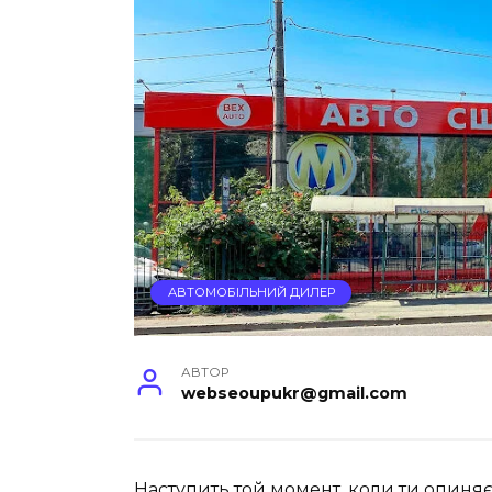
АВТОМОБІЛЬНИЙ ДИЛЕР
АВТОР
webseoupukr@gmail.com
Наступить той момент, коли ти опиняє