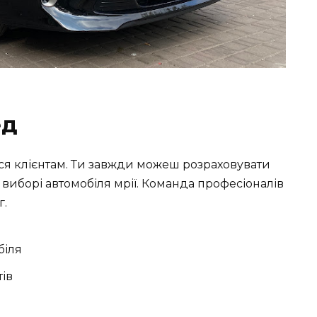
ед
ся клієнтам. Ти завжди можеш розраховувати
 виборі автомобіля мрії. Команда професіоналів
г.
біля
ів