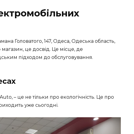
лектромобільних
ана Головатого, 147, Одеса, Одеська область,
 магазин, це досвід. Це місце, де
юдським підходом до обслуговування.
есах
 Auto
, – це не тільки про екологічність. Це про
приходить уже сьогодні.