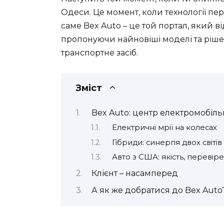
Одеси. Це момент, коли технології пе
саме
Bex Auto
– це той портал, який в
пропонуючи найновіші моделі та рішенн
транспортне засіб.
Зміст
Bex Auto: центр електромобіль
Електричні мрії на колесах
Гібриди: синергія двох світів
Авто з США: якість, перевір
Клієнт – насамперед
А як же добратися до Bex Auto