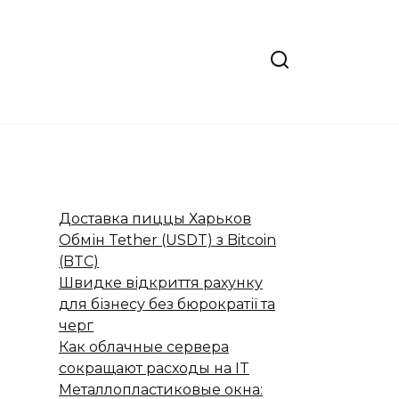
Доставка пиццы Харьков
Обмін Tether (USDT) з Bitcoin
(BTC)
Швидке відкриття рахунку
для бізнесу без бюрократії та
черг
Как облачные сервера
сокращают расходы на IT
Металлопластиковые окна: