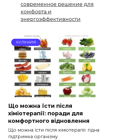
современное решение для
комфорта и
энергоэффективности
КУЛІНАРІЯ
Що можна їсти після
хіміотерапії: поради для
комфортного відновлення
Що можна їсти після хіміотерапії: гідна
підтримка організму