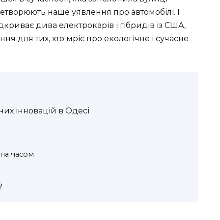
ретворюють наше уявлення про автомобілі. І
ідкриває дива електрокарів і гібридів із США,
я для тих, хто мріє про екологічне і сучасне
них інновацій в Одесі
ена часом
?