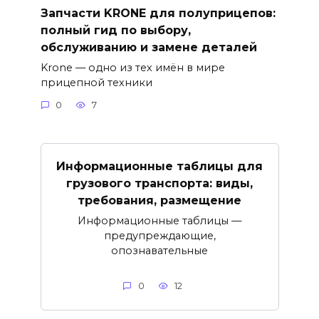
Запчасти KRONE для полуприцепов:
полный гид по выбору,
обслуживанию и замене деталей
Krone — одно из тех имён в мире
прицепной техники
0
7
Информационные таблицы для
грузового транспорта: виды,
требования, размещение
Информационные таблицы —
предупреждающие,
опознавательные
0
12