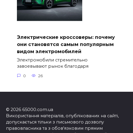
Электрические кроссоверы: почему
они становятся самым популярным
видом электромобилей
Электромобили стремительно
завоевывают рынок благодаря
0
26
© 2026 65000.com.ua
Використання матеріалів, опублікованих на сайті,
допускається тільки з письмового дозволу
правовласника та з обов'язковим прямим