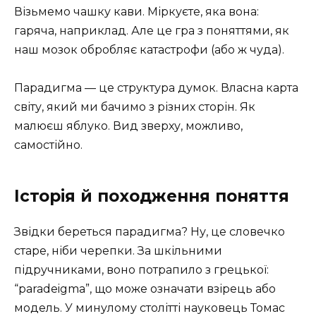
Візьмемо чашку кави. Міркуєте, яка вона:
гаряча, наприклад. Але це гра з поняттями, як
наш мозок обробляє катастрофи (або ж чуда).
Парадигма — це структура думок. Власна карта
світу, який ми бачимо з різних сторін. Як
малюєш яблуко. Вид зверху, можливо,
самостійно.
Історія й походження поняття
Звідки береться парадигма? Ну, це словечко
старе, ніби черепки. За шкільними
підручниками, воно потрапило з грецької:
“paradeigma”, що може означати взірець або
модель. У минулому столітті науковець Томас