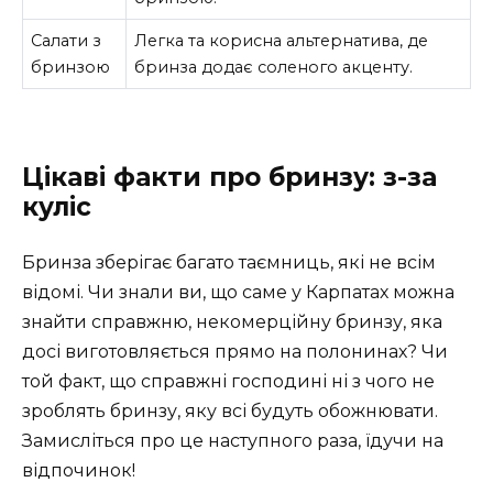
Салати з
Легка та корисна альтернатива, де
бринзою
бринза додає соленого акценту.
Цікаві факти про бринзу: з-за
куліс
Бринза зберігає багато таємниць, які не всім
відомі. Чи знали ви, що саме у Карпатах можна
знайти справжню, некомерційну бринзу, яка
досі виготовляється прямо на полонинах? Чи
той факт, що справжні господині ні з чого не
зроблять бринзу, яку всі будуть обожнювати.
Замисліться про це наступного раза, їдучи на
відпочинок!