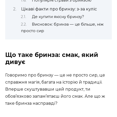
Популярні страви з бринзою
Цікаві факти про бринзу: з-за куліс
Де купити якісну бринзу?
Висновок: бринза — це більше, ніж
просто сир
Що таке бринза: смак, який
дивує
Говоримо про бринзу — це не просто сир, це
справжня магія, багата на історію й традиції.
Вперше скуштувавши цей продукт, ти
обов’язково запам’ятаєш його смак. Але що ж
таке бринза насправді?