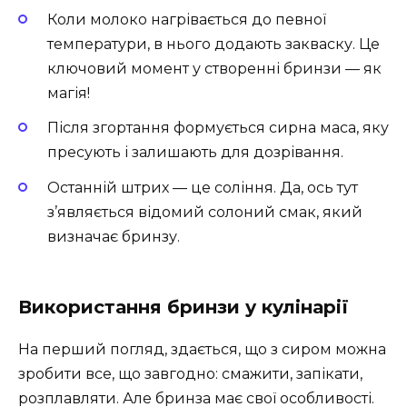
Коли молоко нагрівається до певної
температури, в нього додають закваску. Це
ключовий момент у створенні бринзи — як
магія!
Після згортання формується сирна маса, яку
пресують і залишають для дозрівання.
Останній штрих — це соління. Да, ось тут
з’являється відомий солоний смак, який
визначає бринзу.
Використання бринзи у кулінарії
На перший погляд, здається, що з сиром можна
зробити все, що завгодно: смажити, запікати,
розплавляти. Але бринза має свої особливості.