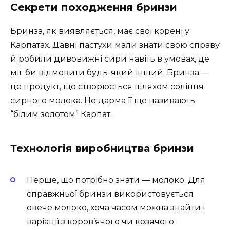
Секрети походження бринзи
Бринза, як виявляється, має свої корені у
Карпатах. Давні пастухи мали знати свою справу
й робили дивовижні сири навіть в умовах, де
міг би відмовити будь-який інший. Бринза —
це продукт, що створюється шляхом соління
сирного молока. Не дарма її ще називають
“білим золотом” Карпат.
Технологія виробництва бринзи
Перше, що потрібно знати — молоко. Для
справжньої бринзи використовується
овече молоко, хоча часом можна знайти і
варіації з коров’ячого чи козячого.