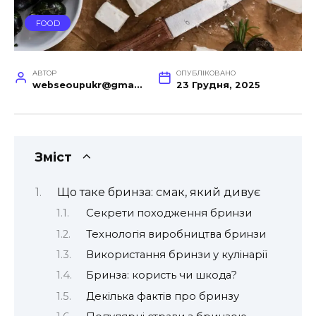
FOOD
АВТОР
ОПУБЛІКОВАНО
webseoupukr@gmail.com
23 Грудня, 2025
Зміст
Що таке бринза: смак, який дивує
Секрети походження бринзи
Технологія виробництва бринзи
Використання бринзи у кулінарії
Бринза: користь чи шкода?
Декілька фактів про бринзу