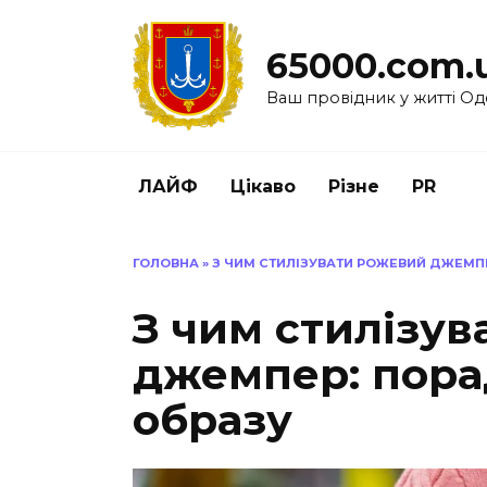
Перейти
до
65000.com.
вмісту
Ваш провідник у житті Од
ЛАЙФ
Цікаво
Різне
PR
ГОЛОВНА
»
З ЧИМ СТИЛІЗУВАТИ РОЖЕВИЙ ДЖЕМП
З чим стилізу
джемпер: пора
образу