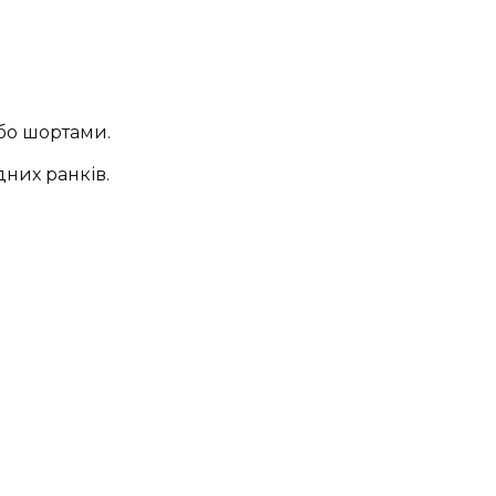
бо шортами.
них ранків.