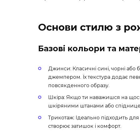
Основи стилю з р
Базові кольори та мате
Джинси: Класичні сині, чорні або
джемпером. Їх текстура додає пев
повсякденного образу.
Шкіра: Якщо ти наважишся на щось
шкіряними штанами або спіднице
Трикотаж: Ідеально підходить для
створює затишок і комфорт.