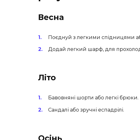
Весна
Поєднуй з легкими спідницями а
Додай легкий шарф, для прохолод
Літо
Бавовняні шорти або легкі брюки.
Сандалі або зручні еспадрілі.
Осінь