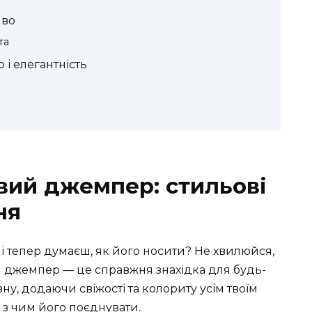
иво
та
 і елегантність
вий джемпер: стильові
ня
 тепер думаєш, як його носити? Не хвилюйся,
 джемпер — це справжня знахідка для будь-
ну, додаючи свіжості та колориту усім твоїм
 з чим його поєднувати.