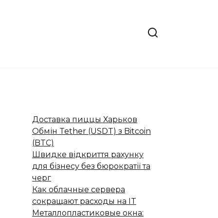
Доставка пиццы Харьков
Обмін Tether (USDT) з Bitcoin
(BTC)
Швидке відкриття рахунку
для бізнесу без бюрократії та
черг
Как облачные сервера
сокращают расходы на IT
Металлопластиковые окна: