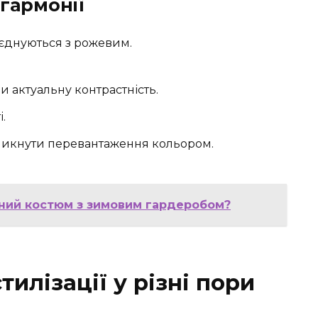
гармонії
оєднуються з рожевим.
и актуальну контрастність.
.
никнути перевантаження кольором.
ний костюм з зимовим гардеробом?
илізації у різні пори