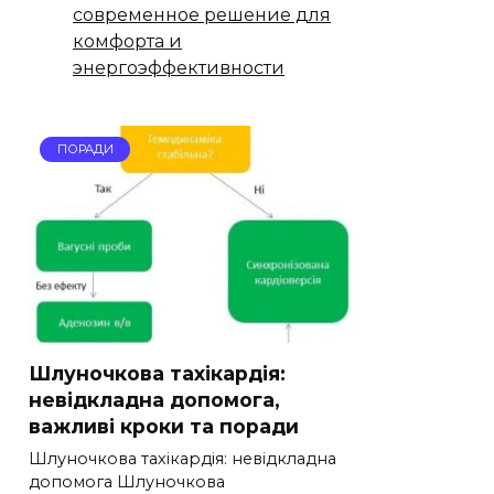
современное решение для
комфорта и
энергоэффективности
ПОРАДИ
Шлуночкова тахікардія:
невідкладна допомога,
важливі кроки та поради
Шлуночкова тахікардія: невідкладна
допомога Шлуночкова