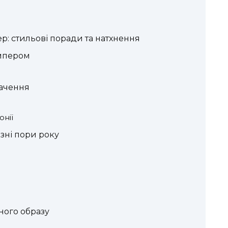
: стильові поради та натхнення
мпером
начення
нії
ізні пори року
ного образу