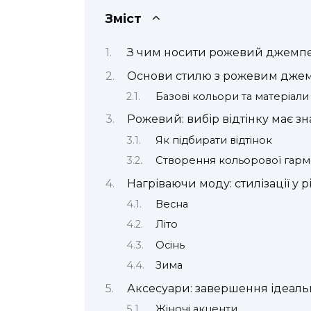
Зміст
З чим носити рожевий джемпер
Основи стилю з рожевим дже
Базові кольори та матеріали
Рожевий: вибір відтінку має з
Як підбирати відтінок
Створення кольорової гармо
Нагріваючи моду: стилізації у р
Весна
Літо
Осінь
Зима
Аксесуари: завершення ідеаль
Жіночі акценти