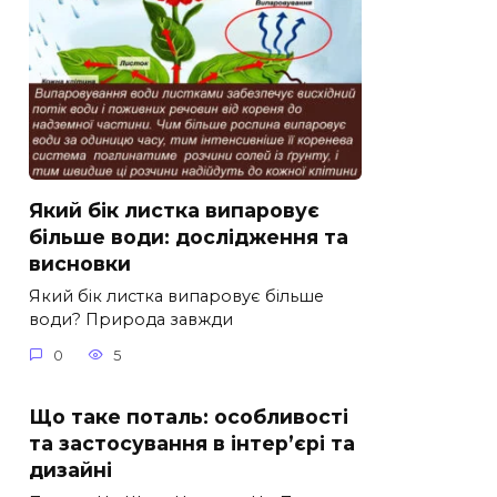
Який бік листка випаровує
більше води: дослідження та
висновки
Який бік листка випаровує більше
води? Природа завжди
0
5
Що таке поталь: особливості
та застосування в інтер’єрі та
дизайні