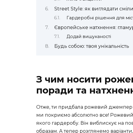
Street Style: як виглядати сміл
Гардеробні рішення для міс
Європейське натхнення: гламур
Додай вишуканості
Будь собою: твоя унікальність
З чим носити роже
поради та натхнен
Отже, ти придбала рожевий джемпер і
ми покриємо абсолютно все! Рожевий
якого гардеробу. Він виблискує на пов
образам. А тепер розглянемо варіанти,