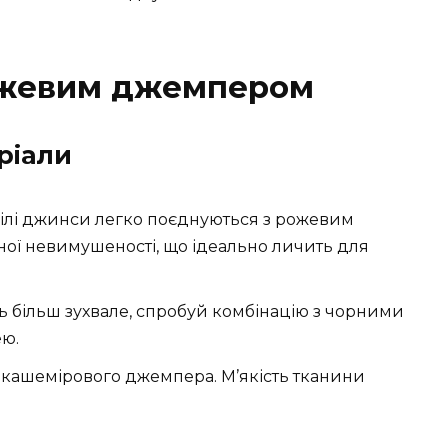
ожевим джемпером
ріали
 білі джинси легко поєднуються з рожевим
ної невимушеності, що ідеально личить для
 більш зухвале, спробуй комбінацію з чорними
ю.
 кашемірового джемпера. М’якість тканини