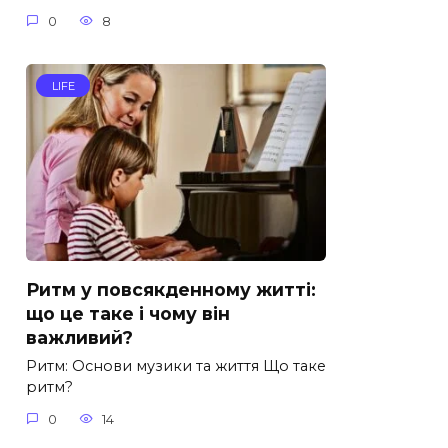
0
8
LIFE
Ритм у повсякденному житті:
що це таке і чому він
важливий?
Ритм: Основи музики та життя Що таке
ритм?
0
14