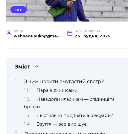
LIFE
АВТОР
ОПУБЛІКОВАНО
webseoupukr@gmail.com
26 Грудня, 2025
Зміст
З чим носити смугастий светр?
Пара з джинсами
Навздогін класикам — спідниці та
брюки
Як стильно поєднати аксесуари?
Взуття — все вирішує