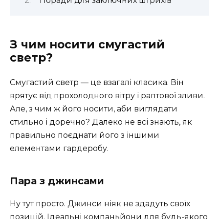
Поради для заключних штрихів
З чим носити смугастий
светр?
Смугастий светр — це взагалі класика. Він
врятує від прохолодного вітру і раптової зливи.
Але, з чим ж його носити, аби виглядати
стильно і доречно? Далеко не всі знають, як
правильно поєднати його з іншими
елементами гардеробу.
Пара з джинсами
Ну тут просто. Джинси ніяк не здадуть своїх
позицій. Ідеальні компаньйони для будь-якого