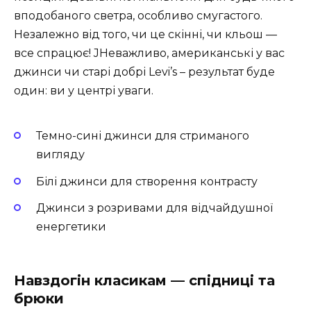
вподобаного светра, особливо смугастого.
Незалежно від того, чи це скінні, чи кльош —
все спрацює! JНеважливо, американські у вас
джинси чи старі добрі Levi’s – результат буде
один: ви у центрі уваги.
Темно-сині джинси для стриманого
вигляду
Білі джинси для створення контрасту
Джинси з розривами для відчайдушної
енергетики
Навздогін класикам — спідниці та
брюки