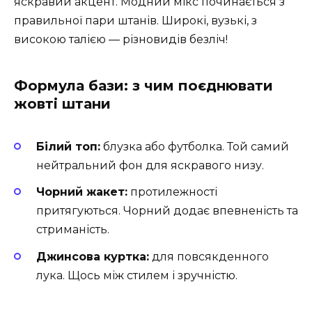
яскравий акцент. Модний мікс починається з
правильної пари штанів. Широкі, вузькі, з
високою талією — різновидів безліч!
Формула бази: з чим поєднювати
жовті штани
Білий топ:
блузка або футболка. Той самий
нейтральний фон для яскравого низу.
Чорний жакет:
протилежності
притягуються. Чорний додає впевненість та
стриманість.
Джинсова куртка:
для повсякденного
лука. Щось між стилем і зручністю.