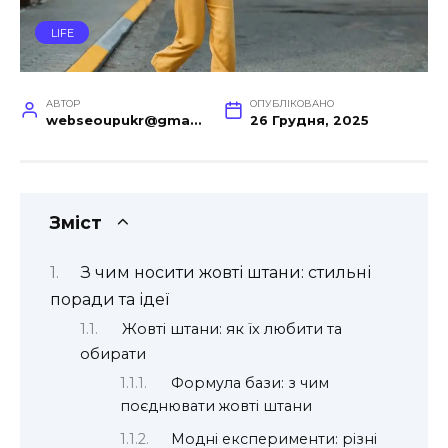
LIFE
АВТОР
ОПУБЛІКОВАНО
webseoupukr@gmail.com
26 Грудня, 2025
Зміст
З чим носити жовті штани: стильні
поради та ідеї
Жовті штани: як їх любити та
обирати
Формула бази: з чим
поєднювати жовті штани
Модні експерименти: різні