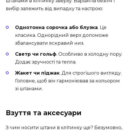
штанами в клітинку зверху. Варіантів безліч і
вибір залежить від випадку та настрою:
Однотонна сорочка або блузка
. Це
класика. Однорідний верх допоможе
збалансувати яскравий низ.
Светр чи гольф
. Особливо в холодну пору.
Додає зручності та тепла.
Жакет чи піджак
. Для строгішого вигляду.
Головне, щоб він гармоніював за кольором
зі штанами.
Взуття та аксесуари
З чим носити штани в клітинку ще? Безумовно,