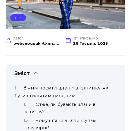
LIFE
АВТОР
ОПУБЛІКОВАНО
webseoupukr@gmail.com
26 Грудня, 2025
Зміст
З чим носити штани в клітинку: як
бути стильним і модним
Отже, які бувають штани в
клітинку?
Чому штани в клітинку такі
популярні?