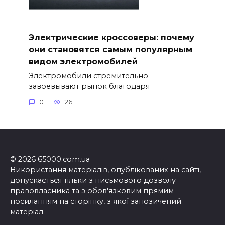
Электрические кроссоверы: почему
они становятся самым популярным
видом электромобилей
Электромобили стремительно
завоевывают рынок благодаря
0
26
© 2026 65000.com.ua
Використання матеріалів, опублікованих на сайті,
допускається тільки з письмового дозволу
правовласника та з обов'язковим прямим
посиланням на сторінку, з якої запозичений
матеріал.