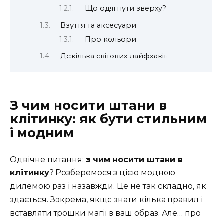
Що одягнути зверху?
Взуття та аксесуари
Про кольори
Декілька світових лайфхаків
З чим носити штани в
клітинку: як бути стильним
і модним
Одвічне питання:
з чим носити штани в
клітинку
? Розберемося з цією модною
дилемою раз і назавжди. Це не так складно, як
здається. Зокрема, якщо знати кілька правил і
вставляти трошки магії в ваш образ. Але… про