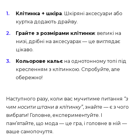
Клітинка + шкіра
. Шкіряні аксесуари або
куртка додають драйву.
Грайте з розмірами клітинки
: великі на
низі, дрібні на аксесуарах — це виглядає
цікаво.
Кольорове кальє
на однотонному топі під
кресленням з клітинкою. Спробуйте, але
обережно!
Наступного разу, коли вас мучитиме питання
“з
чим носити штани в клітинку”
, знайте — є з чого
вибрати! Головне, експериментуйте. І
пам’ятайте, що мода — це гра, і головне в ній —
ваше самопочуття.