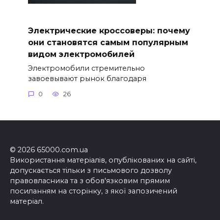
Электрические кроссоверы: почему
они становятся самым популярным
видом электромобилей
Электромобили стремительно
завоевывают рынок благодаря
0
26
© 2026 65000.com.ua
Використання матеріалів, опублікованих на сайті,
допускається тільки з письмового дозволу
правовласника та з обов'язковим прямим
посиланням на сторінку, з якої запозичений
матеріал.