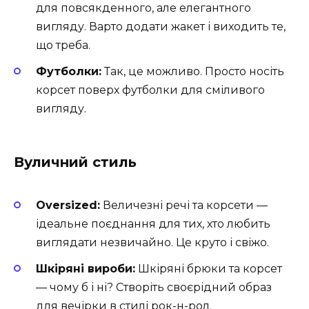
для повсякденного, але елегантного
вигляду. Варто додати жакет і виходить те,
що треба.
Футболки:
Так, це можливо. Просто носіть
корсет поверх футболки для сміливого
вигляду.
Вуличний стиль
Oversized:
Величезні речі та корсети —
ідеальне поєднання для тих, хто любить
виглядати незвичайно. Це круто і свіжо.
Шкіряні вироби:
Шкіряні брюки та корсет
— чому б і ні? Створіть своєрідний образ
для вечірки в стилі рок-н-рол.