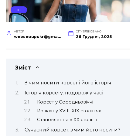
LIFE
АВТОР
ОПУБЛІКОВАНО
webseoupukr@gmail.com
26 Грудня, 2025
Зміст
З чим носити корсет і його історія
Історія корсету: подорож у часі
Корсет у Середньовіччі
Розквіт у XVIII-XIX століттях
Становлення в XX столітті
Сучасний корсет: з чим його носити?