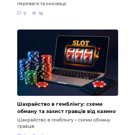
переваги та інновації
0
52
Шахрайство в гемблінгу: схеми
обману та захист гравців від казино
Шахрайство в гемблінгу – схеми обману
гравців