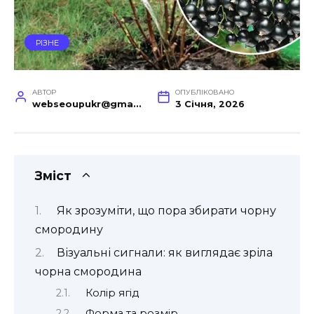
РІЗНЕ
АВТОР
ОПУБЛІКОВАНО
webseoupukr@gmail.com
3 Січня, 2026
Зміст
Як зрозуміти, що пора збирати чорну
смородину
Візуальні сигнали: як виглядає зріла
чорна смородина
Колір ягід
Форма та розмір