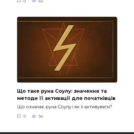
0
45
Що таке руна Соулу: значення та
методи її активації для початківців
Що означає руна Соулу і як її активувати?
0
54