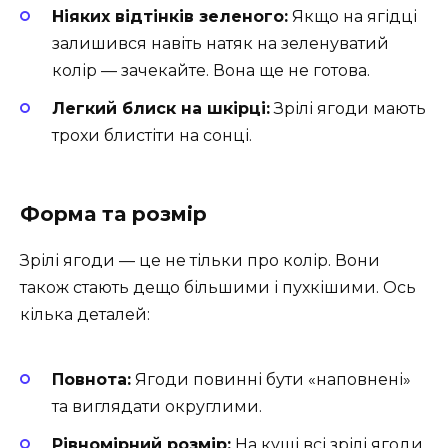
Ніяких відтінків зеленого:
Якщо на ягідці
залишився навіть натяк на зеленуватий
колір — зачекайте. Вона ще не готова.
Легкий блиск на шкірці:
Зрілі ягоди мають
трохи блистіти на сонці.
Форма та розмір
Зрілі ягоди — це не тільки про колір. Вони
також стають дещо більшими і пухкішими. Ось
кілька деталей:
Повнота:
Ягоди повинні бути «наповнені»
та виглядати округлими.
Рівномірний розмір:
На кущі всі зрілі ягоди