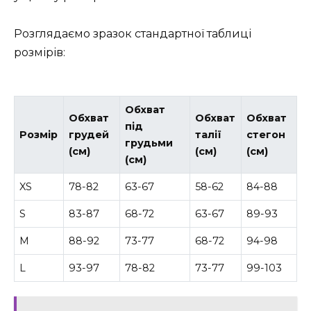
Розглядаємо зразок стандартної таблиці
розмірів:
Обхват
Обхват
Обхват
Обхват
під
Розмір
грудей
талії
стегон
грудьми
(см)
(см)
(см)
(см)
XS
78-82
63-67
58-62
84-88
S
83-87
68-72
63-67
89-93
M
88-92
73-77
68-72
94-98
L
93-97
78-82
73-77
99-103