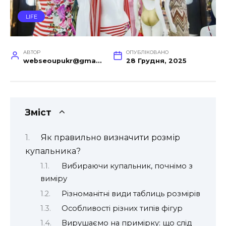
LIFE
АВТОР
ОПУБЛІКОВАНО
webseoupukr@gmail.com
28 Грудня, 2025
Зміст
Як правильно визначити розмір
купальника?
Вибираючи купальник, почнімо з
виміру
Різноманітні види таблиць розмірів
Особливості різних типів фігур
Вирушаємо на примірку: що слід