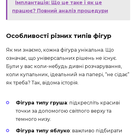
Імплантація: Що це таке і як це
працює? Повний аналіз процедури
Особливості різних типів фігур
Як ми знаємо, кожна фігура унікальна. Що
означає, що універсальних рішень не існує.
Були у вас коли-небудь дивні розчарування,
коли купальник, ідеальний на папері, “не сідає”
як треба? Так, відома історія.
Фігура типу груша
: підкресліть красиві
точки за допомогою світлого верху та
темного низу.
Фігура типу яблуко
: важливо підбирати