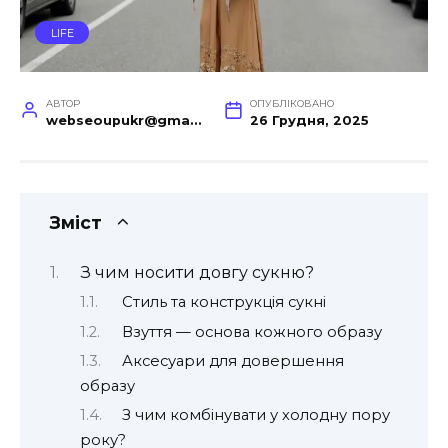
LIFE
АВТОР
ОПУБЛІКОВАНО
webseoupukr@gmail.com
26 Грудня, 2025
Зміст
З чим носити довгу сукню?
Стиль та конструкція сукні
Взуття — основа кожного образу
Аксесуари для довершення
образу
З чим комбінувати у холодну пору
року?