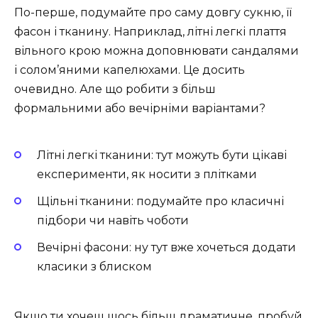
По-перше, подумайте про саму довгу сукню, її
фасон і тканину. Наприклад, літні легкі плаття
вільного крою можна доповнювати сандалями
і солом’яними капелюхами. Це досить
очевидно. Але що робити з більш
формальними або вечірніми варіантами?
Літні легкі тканини: тут можуть бути цікаві
експерименти, як носити з плітками
Щільні тканини: подумайте про класичні
підбори чи навіть чоботи
Вечірні фасони: ну тут вже хочеться додати
класики з блиском
Якщо ти хочеш щось більш драматичне, пробуй