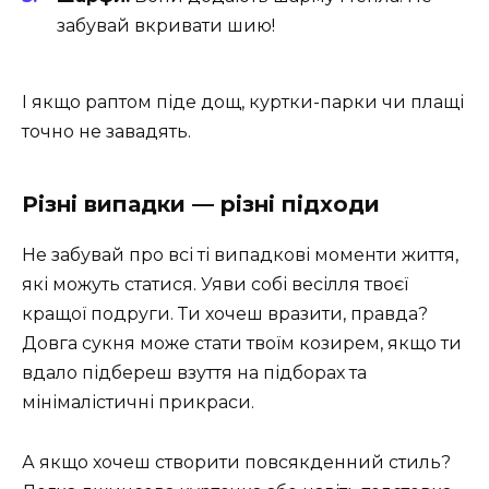
забувай вкривати шию!
І якщо раптом піде дощ, куртки-парки чи плащі
точно не завадять.
Різні випадки — різні підходи
Не забувай про всі ті випадкові моменти життя,
які можуть статися. Уяви собі весілля твоєї
кращої подруги. Ти хочеш вразити, правда?
Довга сукня може стати твоїм козирем, якщо ти
вдало підбереш взуття на підборах та
мінімалістичні прикраси.
А якщо хочеш створити повсякденний стиль?