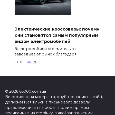
Электрические кроссоверы: почему
они становятся самым популярным
видом электромобилей
Электромобили стремительно
завоевывают рынок благодаря
0
26
© 2026 65000.com.ua
Використання матеріалів, опублікованих на сайті,
допускається тільки з письмового дозволу
правовласника та з обов'язковим прямим
посиланням на сторінку, з якої запозичений