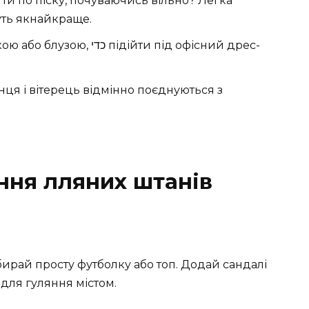
ти по піску, почуваючись вільно? Легка
уть якнайкраще.
כד підійти під офісний дрес-
нця і вітерець відмінно поєднуються з
ання лляних штанів
ирай просту футболку або топ. Додай сандалі
 для гуляння містом.