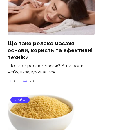
Що таке релакс масаж:
основи, користь та ефективні
техніки
Що таке релакс-масаж? А ви коли-
небудь задумувалися
0
29
ЛАЙФ