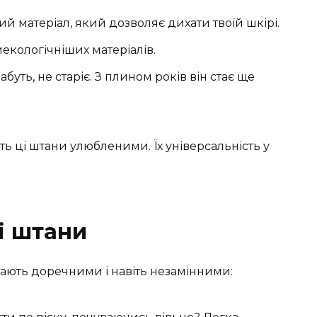
й матеріал, який дозволяє дихати твоїй шкірі.
екологічніших матеріалів.
буть, не старіє. З плином років він стає ще
ть ці штани улюбленими. Їх універсальність у
і штани
стають доречними і навіть незамінними: