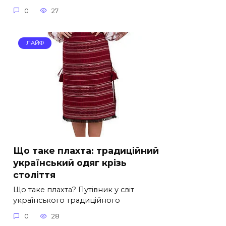
0
27
ЛАЙФ
Що таке плахта: традиційний
український одяг крізь
століття
Що таке плахта? Путівник у світ
українського традиційного
0
28