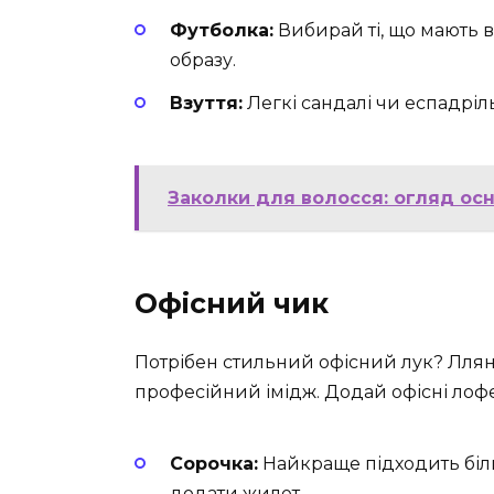
Футболка:
Вибирай ті, що мають 
образу.
Взуття:
Легкі сандалі чи еспадріль
Заколки для волосся: огляд осн
Офісний чик
Потрібен стильний офісний лук? Лляні
професійний імідж. Додай офісні лофе
Сорочка:
Найкраще підходить біл
додати жилет.