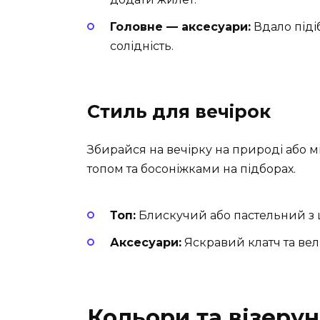
Головне — аксесуари:
Вдало піді
солідність.
Стиль для вечірок
Збирайся на вечірку на природі або м
топом та босоніжками на підборах.
Топ:
Блискучий або пастельний з ш
Аксесуари:
Яскравий клатч та ве
Кольори та візерун