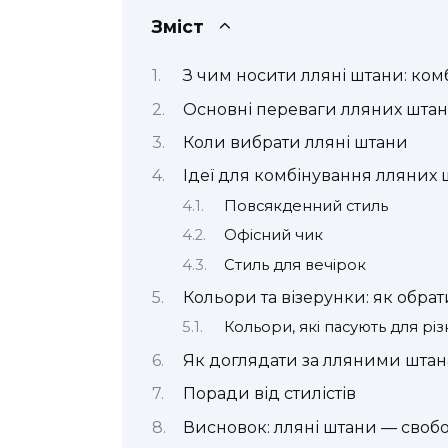
Зміст
З чим носити лляні штани: ком
Основні переваги лляних штан
Коли вибрати лляні штани
Ідеї для комбінування лляних 
Повсякденний стиль
Офісний чик
Стиль для вечірок
Кольори та візерунки: як обрат
Кольори, які пасують для різ
Як доглядати за лляними шта
Поради від стилістів
Висновок: лляні штани — свобо