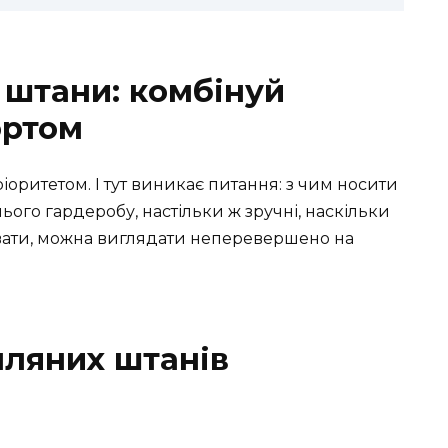
 штани: комбінуй
ортом
пріоритетом. І тут виникає питання: з чим носити
ього гардеробу, настільки ж зручні, наскільки
увати, можна виглядати неперевершено на
лляних штанів