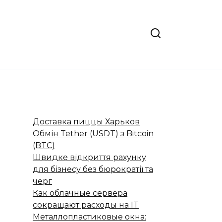
Доставка пиццы Харьков
Обмін Tether (USDT) з Bitcoin
(BTC)
Швидке відкриття рахунку
для бізнесу без бюрократії та
черг
Как облачные сервера
сокращают расходы на IT
Металлопластиковые окна: