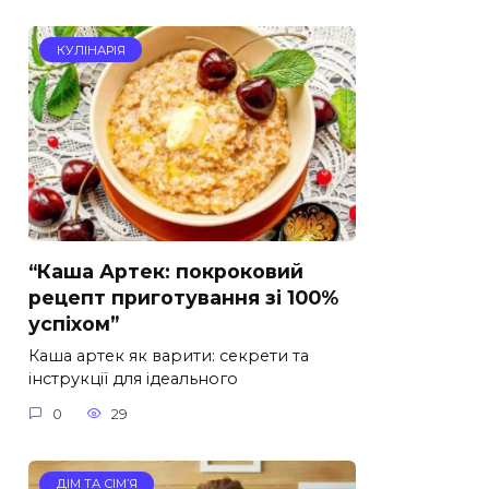
КУЛІНАРІЯ
“Каша Артек: покроковий
рецепт приготування зі 100%
успіхом”
Каша артек як варити: секрети та
інструкції для ідеального
0
29
ДІМ ТА СІМ’Я