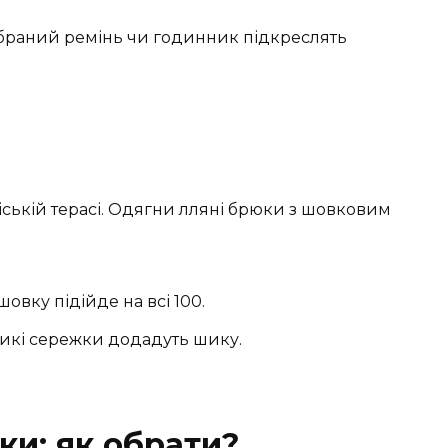
браний ремінь чи годинник підкреслять
іській терасі. Одягни лляні брюки з шовковим
овку підійде на всі 100.
ликі сережки додадуть шику.
ки: як обрати?