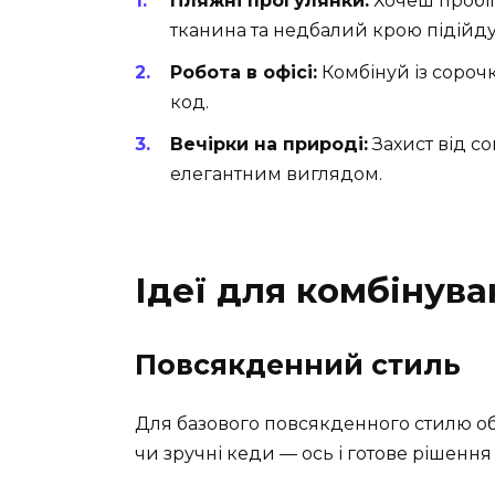
Пляжні прогулянки:
Хочеш пробіг
тканина та недбалий крою підійд
Робота в офісі:
Комбінуй із сорочкою або блузою, י
код.
Вечірки на природі:
Захист від со
елегантним виглядом.
Ідеї для комбінув
Повсякденний стиль
Для базового повсякденного стилю об
чи зручні кеди — ось і готове рішення