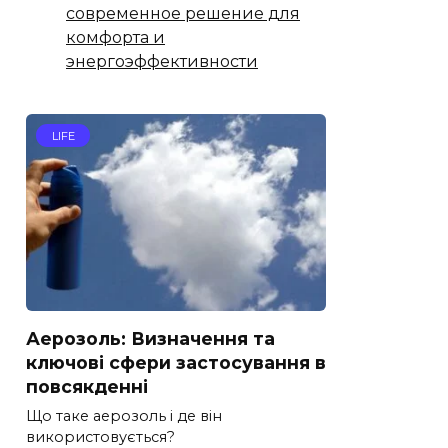
современное решение для
комфорта и
энергоэффективности
LIFE
Аерозоль: Визначення та
ключові сфери застосування в
повсякденні
Що таке аерозоль і де він
використовується?