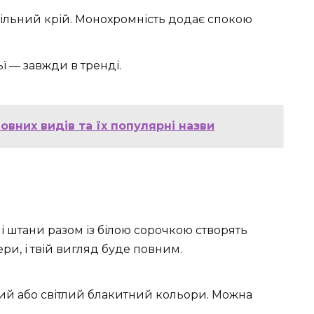
вільний крій. Монохромність додає спокою
ї — завжди в тренді.
овних видів та їх популярні назви
 штани разом із білою сорочкою створять
ри, і твій вигляд буде повним.
ий або світлий блакитний кольори. Можна