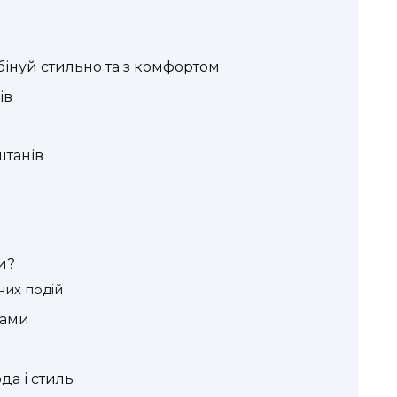
бінуй стильно та з комфортом
ів
штанів
и?
них подій
нами
да і стиль