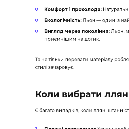
Комфорт і прохолода:
Натуральни
Екологічність:
Льон — один із най
Вигляд через покоління:
Льон, ма
приємнішим на дотик.
Та не тільки переваги матеріалу робля
стилі зачаровує.
Коли вибрати ллян
Є багато випадків, коли лляні штани 