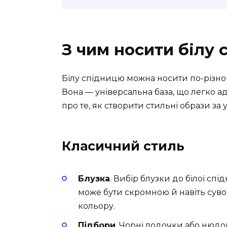
З чим носити білу
Білу спідницю можна носити по-різному
Вона — універсальна база, що легко ад
про те, як створити стильні образи за у
Класичний стиль
Блузка
. Вибір блузки до білої сп
може бути скромною й навіть сув
кольору.
Підбори
. Чорні лодочки або нюдов