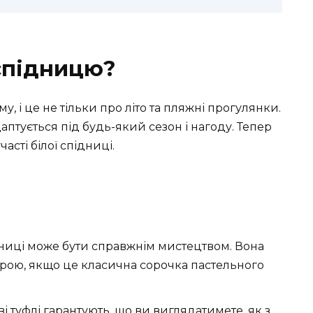
 спідницю?
, і це не тільки про літо та пляжні прогулянки.
аптується під будь-який сезон і нагоду. Тепер
часті білої спідниці.
ідниці може бути справжнім мистецтвом. Вона
орою, якщо це класична сорочка пастельного
і туфлі гарантують, що ви виглядатимете, як з