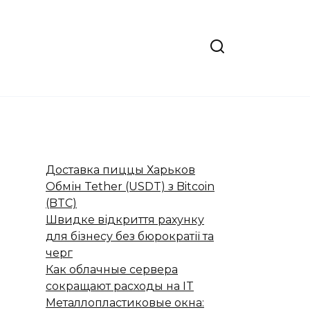
Доставка пиццы Харьков
Обмін Tether (USDT) з Bitcoin
(BTC)
Швидке відкриття рахунку
для бізнесу без бюрократії та
черг
Как облачные сервера
сокращают расходы на IT
Металлопластиковые окна: