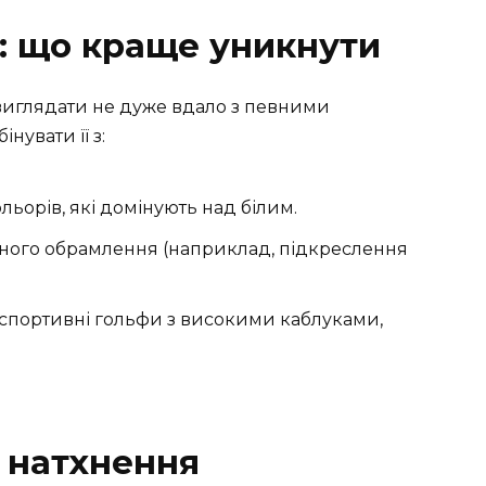
ї: що краще уникнути
 виглядати не дуже вдало з певними
нувати її з:
ьорів, які домінують над білим.
ного обрамлення (наприклад, підкреслення
 спортивні гольфи з високими каблуками,
а натхнення