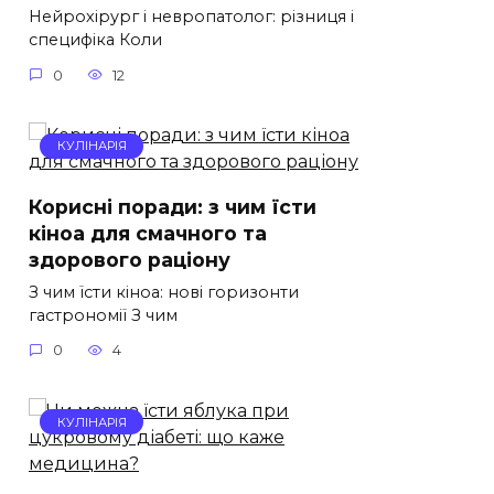
Нейрохірург і невропатолог: різниця і
специфіка Коли
0
12
КУЛІНАРІЯ
Корисні поради: з чим їсти
кіноа для смачного та
здорового раціону
З чим їсти кіноа: нові горизонти
гастрономії З чим
0
4
КУЛІНАРІЯ