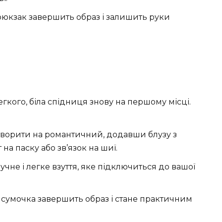
рюкзак завершить образ і залишить руки
гкого, біла спідниця знову на першому місці.
етворити на романтичний, додавши блузу з
на паску або зв’язок на шиї.
ручне і легке взуття, яке підключиться до вашої
 сумочка завершить образ і стане практичним