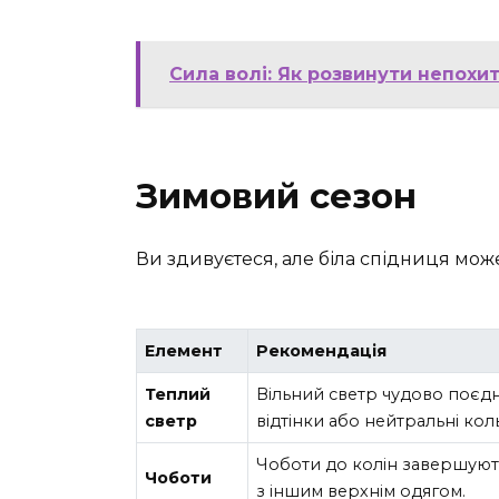
Сила волі: Як розвинути непохи
Зимовий сезон
Ви здивуєтеся, але біла спідниця може
Елемент
Рекомендація
Теплий
Вільний светр чудово поєдну
светр
відтінки або нейтральні кол
Чоботи до колін завершуют
Чоботи
з іншим верхнім одягом.