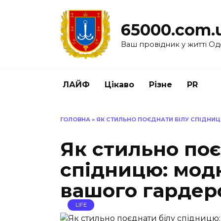
Перейти
до
65000.com.
вмісту
Ваш провідник у житті Од
ЛАЙФ
Цікаво
Різне
PR
ГОЛОВНА
»
ЯК СТИЛЬНО ПОЄДНАТИ БІЛУ СПІДНИ
Як стильно поє
спідницю: мод
вашого гардер
LIFE