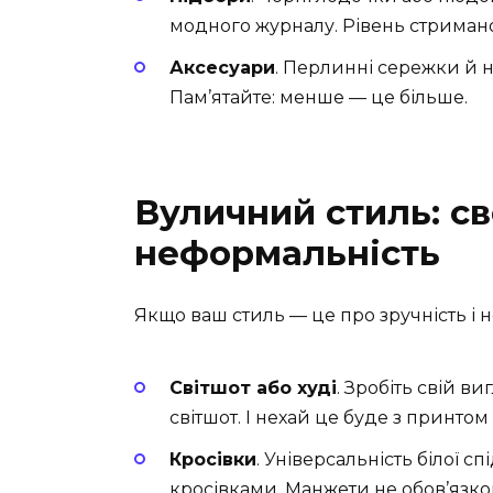
модного журналу. Рівень стриманос
Аксесуари
. Перлинні сережки й 
Пам’ятайте: менше — це більше.
Вуличний стиль: с
неформальність
Якщо ваш стиль — це про зручність і н
Світшот або худі
. Зробіть свій 
світшот. І нехай це буде з принтом
Кросівки
. Універсальність білої с
кросівками. Манжети не обов’язков