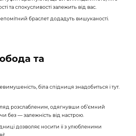
ті та спокусливості залежить від вас.
непомітний браслет додадуть вишуканості.
вобода та
евимушеність, біла спідниця знадобиться і тут.
вигляд розслабленим, одягнувши об’ємний
 чи без — залежність від настрою.
підниці дозволяє носити її з улюбленими
і!