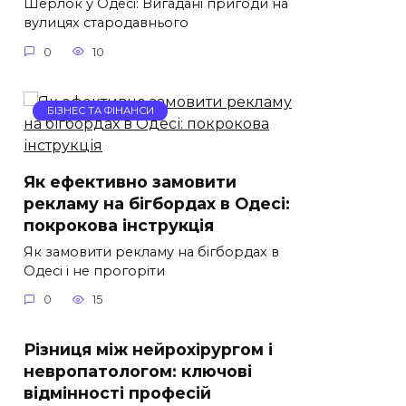
Шерлок у Одесі: Вигадані пригоди на
вулицях стародавнього
0
10
БІЗНЕС ТА ФІНАНСИ
Як ефективно замовити
рекламу на бігбордах в Одесі:
покрокова інструкція
Як замовити рекламу на бігбордах в
Одесі і не прогоріти
0
15
Різниця між нейрохірургом і
невропатологом: ключові
відмінності професій