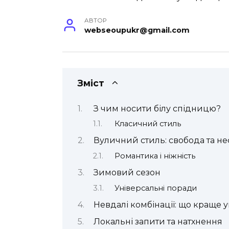
АВТОР
webseoupukr@gmail.com
Зміст
З чим носити білу спідницю?
Класичний стиль
Вуличний стиль: свобода та н
Романтика і ніжність
Зимовий сезон
Універсальні поради
Невдалі комбінації: що краще 
Локальні запити та натхнення