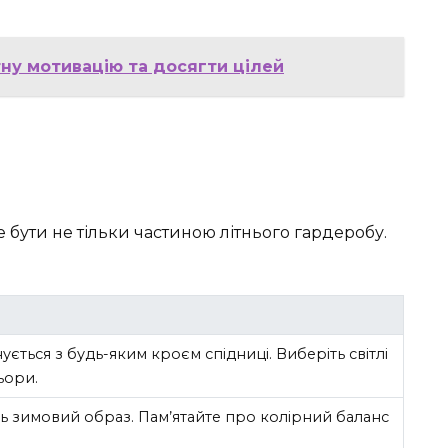
тну мотивацію та досягти цілей
 бути не тільки частиною літнього гардеробу.
ється з будь-яким кроєм спідниці. Виберіть світлі
ьори.
ь зимовий образ. Пам’ятайте про колірний баланс