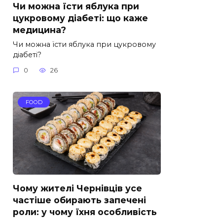
Чи можна їсти яблука при
цукровому діабеті: що каже
медицина?
Чи можна їсти яблука при цукровому
діабеті?
0
26
FOOD
Чому жителі Чернівців усе
частіше обирають запечені
роли: у чому їхня особливість