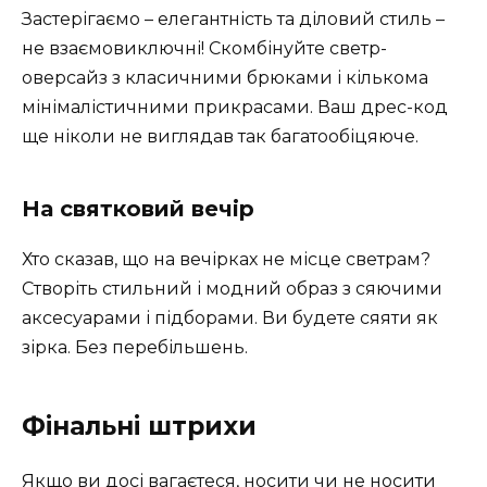
Застерігаємо – елегантність та діловий стиль –
не взаємовиключні! Скомбінуйте светр-
оверсайз з класичними брюками і кількома
мінімалістичними прикрасами. Ваш дрес-код
ще ніколи не виглядав так багатообіцяюче.
На святковий вечір
Хто сказав, що на вечірках не місце светрам?
Створіть стильний і модний образ з сяючими
аксесуарами і підборами. Ви будете сяяти як
зірка. Без перебільшень.
Фінальні штрихи
Якщо ви досі вагаєтеся, носити чи не носити