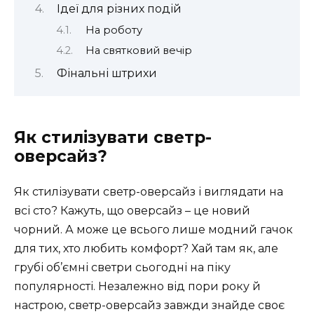
Ідеї для різних подій
На роботу
На святковий вечір
Фінальні штрихи
Як стилізувати светр-
оверсайз?
Як стилізувати светр-оверсайз і виглядати на
всі сто? Кажуть, що оверсайз – це новий
чорний. А може це всього лише модний гачок
для тих, хто любить комфорт? Хай там як, але
грубі об’ємні светри сьогодні на піку
популярності. Незалежно від пори року й
настрою, светр-оверсайз завжди знайде своє