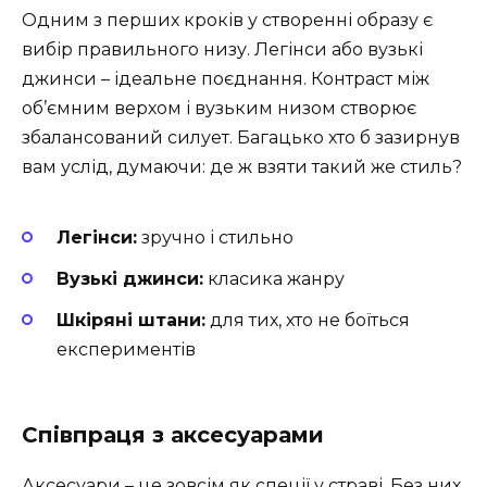
Одним з перших кроків у створенні образу є
вибір правильного низу. Легінси або вузькі
джинси – ідеальне поєднання. Контраст між
об’ємним верхом і вузьким низом створює
збалансований силует. Багацько хто б зазирнув
вам услід, думаючи: де ж взяти такий же стиль?
Легінси:
зручно і стильно
Вузькі джинси:
класика жанру
Шкіряні штани:
для тих, хто не боїться
експериментів
Співпраця з аксесуарами
Аксесуари – це зовсім як спеції у страві. Без них