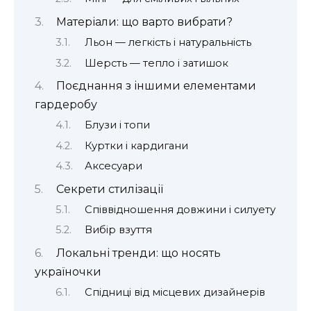
Матеріали: що варто вибрати?
Льон — легкість і натуральність
Шерсть — тепло і затишок
Поєднання з іншими елементами
гардеробу
Блузи і топи
Куртки і кардигани
Аксесуари
Секрети стилізації
Співвідношення довжини і силуету
Вибір взуття
Локальні тренди: що носять
україночки
Спідниці від місцевих дизайнерів