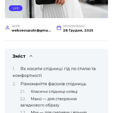
LIFE
АВТОР
ОПУБЛІКОВАНО
webseoupukr@gmail.com
28 Грудня, 2025
Зміст
Як носити спідниці: гід по стилю та
комфортності
Різноманіття фасонів спідниць
Класичні спідниці-олівці
Максі — для створення
загадкового образу
Міні — для сміливих і вільних