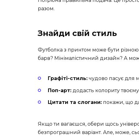
Потрібна правильна подача. Це просто
разом.
Знайди свій стиль
Футболка з принтом може бути різною.
барв? Мінімалістичний дизайн? А мож
Графіті-стиль:
чудово пасує для м
Поп-арт:
додасть колориту твоєму
Цитати та слогани:
покажи, що д
Якщо ти вагаєшся, обери щось універс
безпрограшний варіант. Але, може, сьо