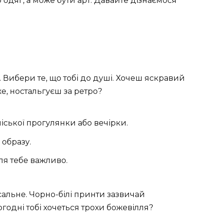
 одяг, а може бути арт. Давайте дізнаємося
 Вибери те, що тобі до душі. Хочеш яскравий
е, ностальгуєш за ретро?
іської прогулянки або вечірки.
 образу.
ля тебе важливо.
альне. Чорно-білі принти зазвичай
годні тобі хочеться трохи божевілля?