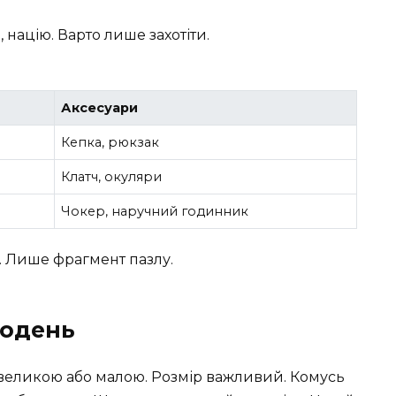
 націю. Варто лише захотіти.
Аксесуари
Кепка, рюкзак
Клатч, окуляри
Чокер, наручний годинник
є. Лише фрагмент пазлу.
щодень
 великою або малою. Розмір важливий. Комусь