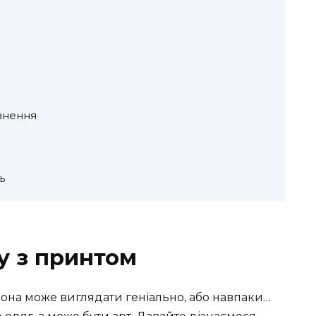
внення
ь
у з принтом
Вона може виглядати геніально, або навпаки…