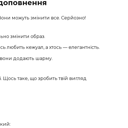
 доповнення
они можуть змінити все. Серйозно!
но змінити образ.
сь любить кежуал, а хтось — елегантність.
 вони додають шарму.
. Щось таке, що зробить твій вигляд
икий: