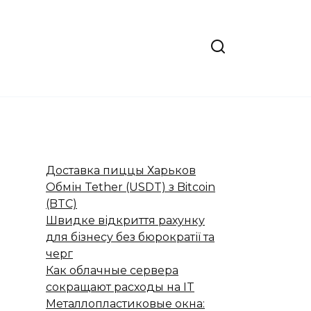
Доставка пиццы Харьков
Обмін Tether (USDT) з Bitcoin
(BTC)
Швидке відкриття рахунку
для бізнесу без бюрократії та
черг
Как облачные сервера
сокращают расходы на IT
Металлопластиковые окна: