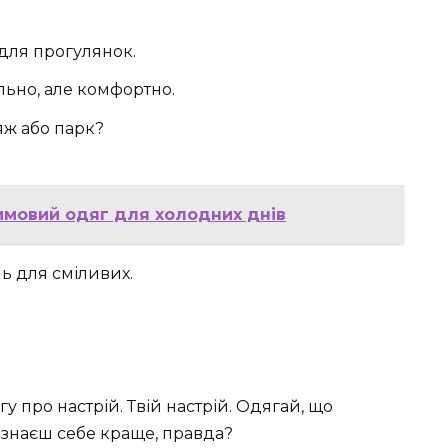
 для прогулянок.
льно, але комфортно.
яж або парк?
имовий одяг для холодних днів
ль для сміливих.
 про настрій. Твій настрій. Одягай, що
 ж знаєш себе краще, правда?