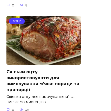
0
8
РІЗНЕ
Скільки оцту
використовувати для
вимочування м’яса: поради та
пропорції
Скільки оцту для вимочування м’яса:
вивчаємо мистецтво
0
45