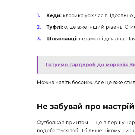
Кеди:
класика усіх часів. Ідеально
Туфлі:
о, це вже інший рівень. Сти
Шльопанці:
незамінні для літа. Пл
Готуємо гардероб до морозів: З
Можна навіть босоніж. Але це вже сти
Не забувай про настрій
Футболка з принтом — це в першу чергу
подобається тобі. І більше нікому. Ти