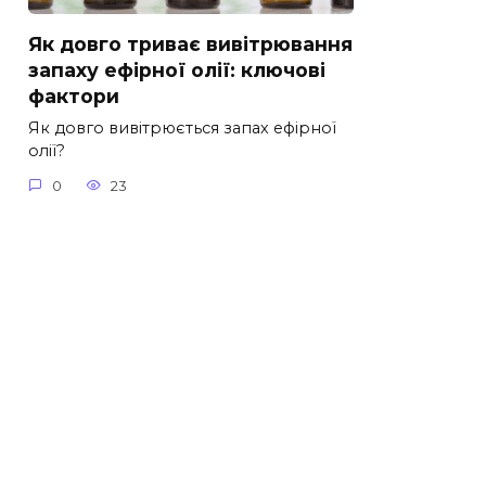
Як довго триває вивітрювання
запаху ефірної олії: ключові
фактори
Як довго вивітрюється запах ефірної
олії?
0
23