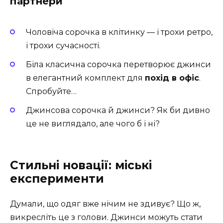
партнери
Чоловіча сорочка в клітинку — і трохи ретро,
і трохи сучасності.
Біла класична сорочка перетворює джинси
в елегантний комплект для
похід в офіс
.
Спробуйте…
Джинсова сорочка й джинси? Як би дивно
це не виглядало, але чого б і ні?
Стильні новації: міські
експерименти
Думали, що одяг вже нічим не здивує? Що ж,
викресліть це з голови. Джинси можуть стати