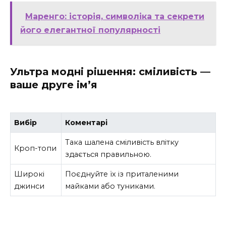
Маренго: історія, символіка та секрети
його елегантної популярності
Ультра модні рішення: сміливість —
ваше друге ім’я
Вибір
Коментарі
Така шалена сміливість влітку
Кроп-топи
здається правильною.
Широкі
Поєднуйте їх із приталеними
джинси
майками або туниками.