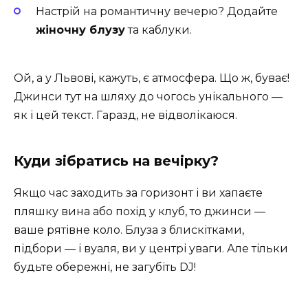
Настрій на романтичну вечерю? Додайте
жіночну блузу
та каблуки.
Ой, а у Львові, кажуть, є атмосфера. Що ж, буває!
Джинси тут на шляху до чогось унікального —
як і цей текст. Гаразд, не відволікаюся.
Куди зібратись на вечірку?
Якщо час заходить за горизонт і ви хапаєте
пляшку вина або похід у клуб, то джинси —
ваше рятівне коло. Блуза з блискітками,
підбори — і вуаля, ви у центрі уваги. Але тільки
будьте обережні, не загубіть DJ!