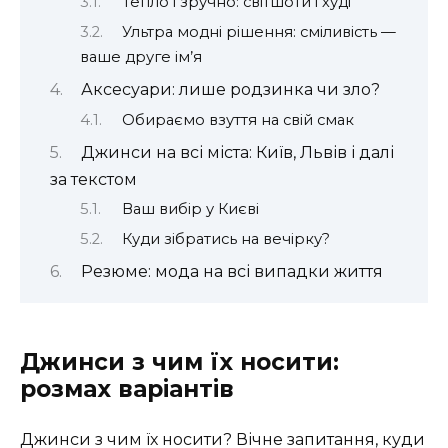
Тепло і зручно: світшоти і худі
Ультра модні рішення: сміливість —
ваше друге ім’я
Аксесуари: лише родзинка чи зло?
Обираємо взуття на свій смак
Джинси на всі міста: Київ, Львів і далі
за текстом
Ваш вибір у Києві
Куди зібратись на вечірку?
Резюме: мода на всі випадки життя
Джинси з чим їх носити:
розмах варіантів
Джинси з чим їх носити? Вічне запитання, куди