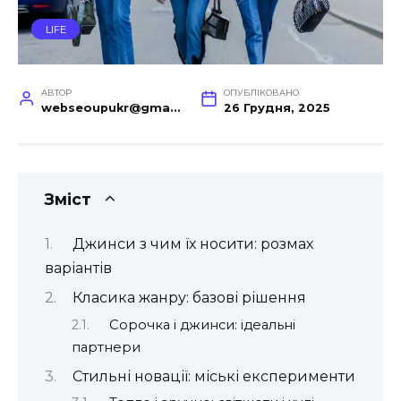
LIFE
АВТОР
ОПУБЛІКОВАНО
webseoupukr@gmail.com
26 Грудня, 2025
Зміст
Джинси з чим їх носити: розмах
варіантів
Класика жанру: базові рішення
Сорочка і джинси: ідеальні
партнери
Стильні новації: міські експерименти