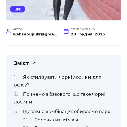
LIFE
АВТОР
ОПУБЛІКОВАНО
webseoupukr@gmail.com
28 Грудня, 2025
Зміст
Як стилізувати чорні лосини для
офісу?
Почнемо з базового: що таке чорні
лосини
Ідеальна комбінація: обираємо верх
Сорочка на всі часи