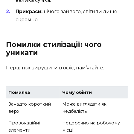
велика сумка.
Прикраси:
нічого зайвого, світили лише
скромно.
Помилки стилізації: чого
уникати
Перш ніж вирушити в офіс, пам’ятайте:
Помилка
Чому обійти
Занадто короткий
Може виглядати як
верх
недбалість
Провокаційні
Недоречно на робочому
елементи
місці