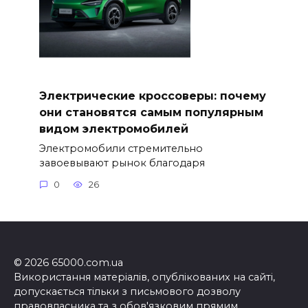
Электрические кроссоверы: почему
они становятся самым популярным
видом электромобилей
Электромобили стремительно
завоевывают рынок благодаря
0
26
© 2026 65000.com.ua
Використання матеріалів, опублікованих на сайті,
допускається тільки з письмового дозволу
правовласника та з обов'язковим прямим