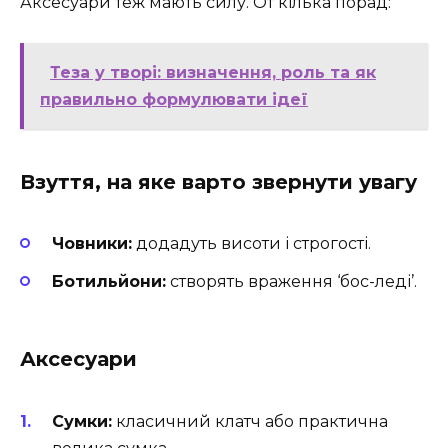
Аксесуари теж мають силу. От кілька порад:
Теза у творі: визначення, роль та як
правильно формулювати ідеї
Взуття, на яке варто звернути увагу
Човники:
додадуть висоти і строгості.
Ботильйони:
створять враження ‘бос-леді’.
Аксесуари
Сумки:
класичний клатч або практична