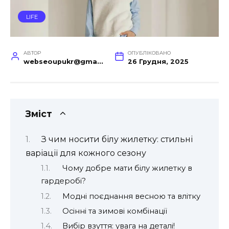
LIFE
АВТОР
ОПУБЛІКОВАНО
webseoupukr@gmail.com
26 Грудня, 2025
Зміст
З чим носити білу жилетку: стильні
варіації для кожного сезону
Чому добре мати білу жилетку в
гардеробі?
Модні поєднання весною та влітку
Осінні та зимові комбінації
Вибір взуття: увага на деталі!