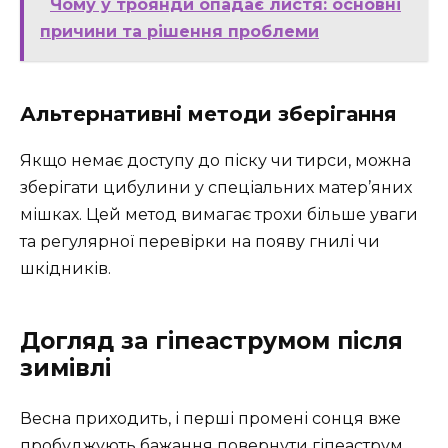
Чому у троянди опадає листя: основні
причини та рішення проблеми
Альтернативні методи зберігання
Якщо немає доступу до піску чи тирси, можна
зберігати цибулини у спеціальних матер’яних
мішках. Цей метод вимагає трохи більше уваги
та регулярної перевірки на появу гнилі чи
шкідників.
Догляд за гіпеаструмом після
зимівлі
Весна приходить, і перші промені сонця вже
пробуджують бажання повернути гіпеаструм