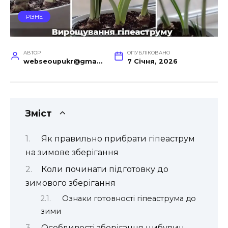
РІЗНЕ
АВТОР
ОПУБЛІКОВАНО
webseoupukr@gmail.com
7 Січня, 2026
Зміст
Як правильно прибрати гіпеаструм
на зимове зберігання
Коли починати підготовку до
зимового зберігання
Ознаки готовності гіпеаструма до
зими
Особливості зберігання цибулин