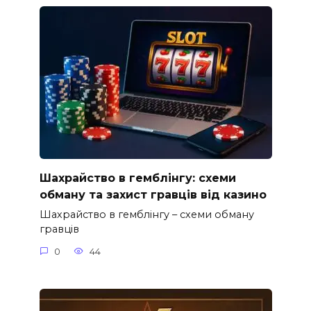
Шахрайство в гемблінгу: схеми
обману та захист гравців від казино
Шахрайство в гемблінгу – схеми обману
гравців
0
44