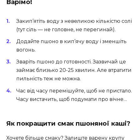
Варімо!
Закип’ятіть воду з невеликою кількістю солі
(тут сіль — не головне, не перегинай).
Додайте пшоно в кип’ячу воду і зменшіть
вогонь.
Зваріть пшоно до готовності. Зазвичай це
займає близько 20-25 хвилин. Але втратити
пильність теж не можна.
Час від часу перемішуйте, щоб не пристало.
Часу вистачить, щоб подумати про вічне…
Як покращити смак пшоняної каші?
Хочете більше смаку? Залиште варену крупу