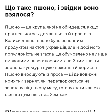
Що таке пшоно, і звідки воно
взялося?
Пшоно — це крупа, якої не обійдешся, якщо
прагнеш чогось домашнього й простого.
Колись давно пшоно було основним
продуктом на столі українців, але й досі його
популярність не згасла. Це обумовлено не лише
смаковими властивостями, але й тим, що ця
зернова культура дуже поживна й корисна.
Пшоно вирощують із проса — ці дивовижні
крихітки зернят, які перетворюються на
золотаву відтінкову масу, готову стати кашею. І
ось ні з цим ніяк не… Хем-хем…