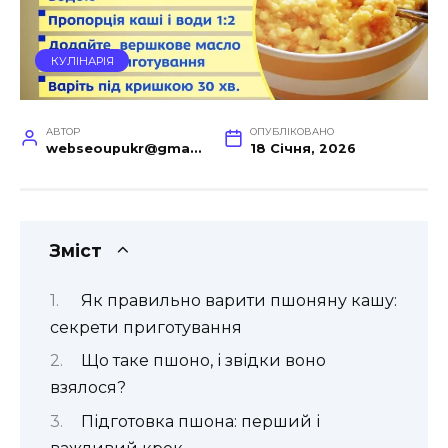
КУЛІНАРІЯ
АВТОР
ОПУБЛІКОВАНО
webseoupukr@gmail.com
18 Січня, 2026
Зміст
Як правильно варити пшоняну кашу:
секрети приготування
Що таке пшоно, і звідки воно
взялося?
Підготовка пшона: перший і