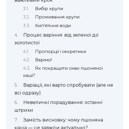
важливий крок
Вибір крупи
Промивання крупи
Кип’ятіння води
Процес варіння: від зеленої до
золотистої
Пропорції і секретики
Варімо!
Як покращити смак пшоняної
каші?
Варіації, які варто спробувати (але не
всі одразу)
Невеличкі порадування: останні
штрихи
Замість висновку: чому пшоняна
каша — це завжди актуально?