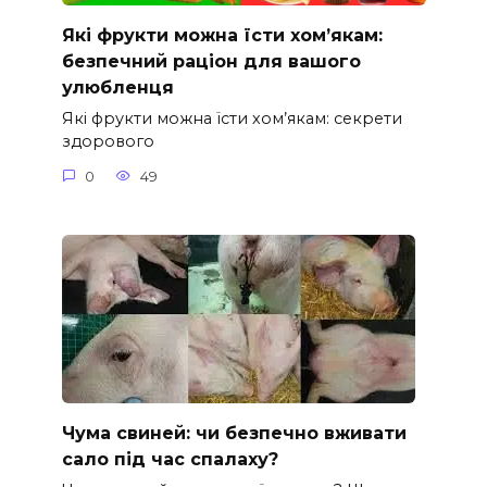
Які фрукти можна їсти хом’якам:
безпечний раціон для вашого
улюбленця
Які фрукти можна їсти хом’якам: секрети
здорового
0
49
Чума свиней: чи безпечно вживати
сало під час спалаху?