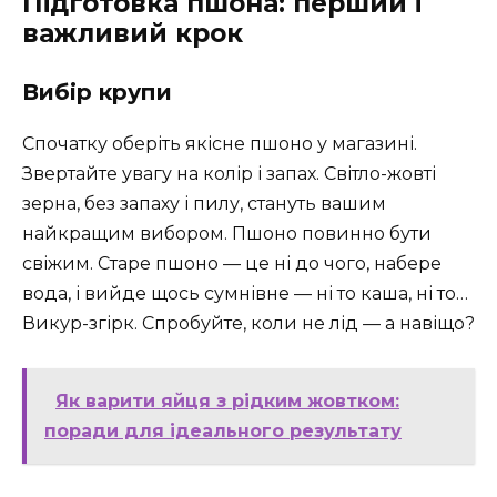
Підготовка пшона: перший і
важливий крок
Вибір крупи
Спочатку оберіть якісне пшоно у магазині.
Звертайте увагу на колір і запах. Світло-жовті
зерна, без запаху і пилу, стануть вашим
найкращим вибором. Пшоно повинно бути
свіжим. Старе пшоно — це ні до чого, набере
вода, і вийде щось сумнівне — ні то каша, ні то…
Викур-згірк. Спробуйте, коли не лід — а навіщо?
Як варити яйця з рідким жовтком:
поради для ідеального результату