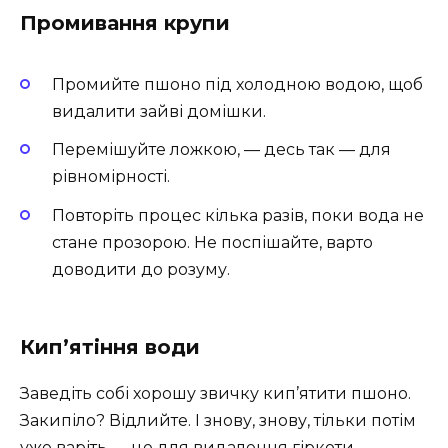
Промивання крупи
Промийте пшоно під холодною водою, щоб
видалити зайві домішки.
Перемішуйте ложкою, — десь так — для
рівномірності.
Повторіть процес кілька разів, поки вода не
стане прозорою. Не поспішайте, варто
доводити до розуму.
Кип’ятіння води
Заведіть собі хорошу звичку кип’ятити пшоно.
Закипіло? Відлийте. І знову, знову, тільки потім
уже варіть — це для видалення гіркоти.