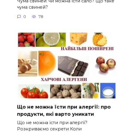
Чума свиней: чи можна їсти сало? Що таке
чума свиней?
0
78
Що не можна їсти при алергії: про
продукти, які варто уникати
Що не можна їсти при алергії?
Розкриваємо секрети Коли