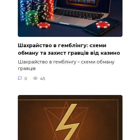
Шахрайство в гемблінгу: схеми
обману та захист гравців від казино
Шахрайство в гемблінгу – схеми обману
гравців
0
45