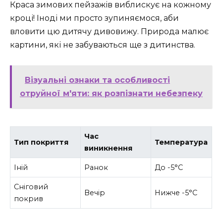
Краса зимових пейзажів виблискує на кожному
кроці! Іноді ми просто зупиняємося, аби
вловити цю дитячу дивовижу. Природа малює
картини, які не забуваються ще з дитинства.
Візуальні ознаки та особливості
отруйної м'яти: як розпізнати небезпеку
Час
Тип покриття
Температура
виникнення
Іній
Ранок
До -5°C
Сніговий
Вечір
Нижче -5°C
покрив