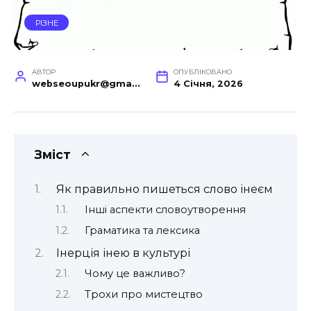
РІЗНЕ
АВТОР
ОПУБЛІКОВАНО
webseoupukr@gmail.com
4 Січня, 2026
Зміст
Як правильно пишеться слово інеєм
Інші аспекти словоутворення
Граматика та лексика
Інерція інею в культурі
Чому це важливо?
Трохи про мистецтво