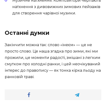
Музичне натхнення: Композитори черпають
натхнення з дивовижних зимових пейзажів
для створення чарівної музики.
Останні думки
Закінчити можна так: слово «інеєм» — це не
просто слово. Це наша згадка про зими, які ми
прожили, це моменти радості, змішані з легким
смутком про холодні ранки, і цей неочікуваний
інтерес до правопису — як тонка кірка льоду на
ранковій траві.