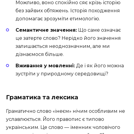
Можливо, воно спокійно сяє крізь історію
без зайвих обтяжень. Історія походження
допомагає зрозуміти етимологію.
Семантичне значення:
Що саме означає
це затерте слово? Нерідко його значення
залишається неоднозначним, але ми
дізнаємося більше.
Вживання у мовленні:
Де і як його можна
зустріти у природному середовищі?
Граматика та лексика
Граматично слово «інеєм» нічим особливим не
уславлюється. Його правопис є типово
українським. Це слово — іменник чоловічого