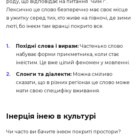
роду, що відповідає на питання “чим?”.
Лексично це слово безперечно має своє місце
в ужитку серед тих, хто живе на півночі, де зими
люті, бо інеєм там вранці покрито все.
Похідні слова і вирази:
Частенько слово
набуває форми прикметника, коли стає
інеїстим. Це вже цілий феномен у мовленні.
Слонги та діалекти:
Можна сміливо
сказати, що в різних регіонах це слово може
мати свою специфіку вживання.
Інерція інею в культурі
Чи часто ви бачите інеєм покриті простори?