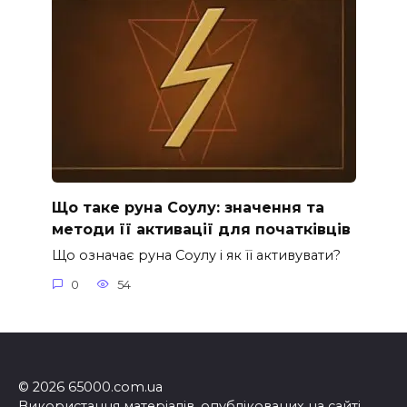
Що таке руна Соулу: значення та
методи її активації для початківців
Що означає руна Соулу і як її активувати?
0
54
© 2026 65000.com.ua
Використання матеріалів, опублікованих на сайті,