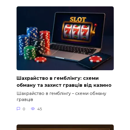
Шахрайство в гемблінгу: схеми
обману та захист гравців від казино
Шахрайство в гемблінгу – схеми обману
гравців
0
45