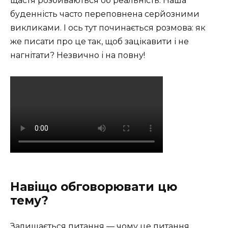
щастя розбиваються об реальність. Наша
буденність часто переповнена серйозними
викликами. І ось тут починається розмова: як
же писати про це так, щоб зацікавити і не
нагнітати? Незвично і на повну!
Навіщо обговорювати цю
тему?
Залишається питання — чому це питання