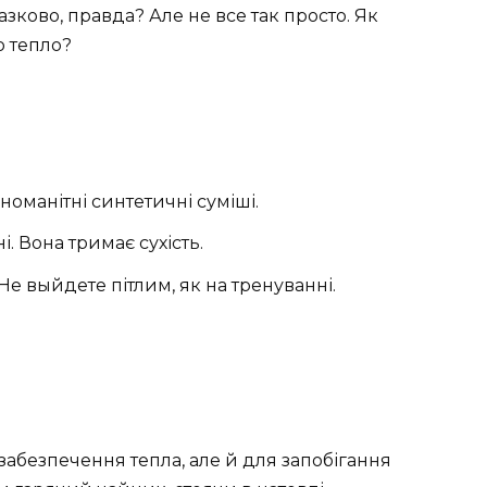
зково, правда? Але не все так просто. Як
о тепло?
зноманітні синтетичні суміші.
і. Вона тримає сухість.
е выйдете пітлим, як на тренуванні.
забезпечення тепла, але й для запобігання