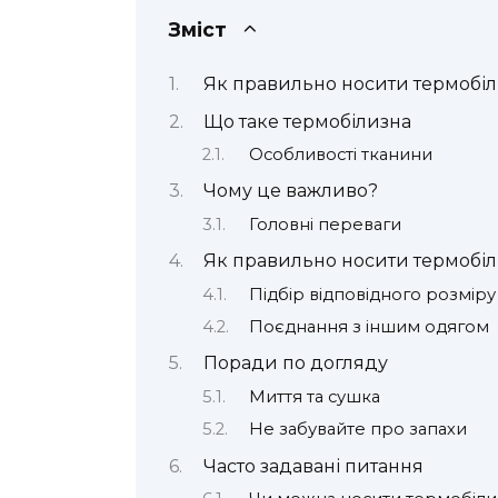
Зміст
Як правильно носити термобі
Що таке термобілизна
Особливості тканини
Чому це важливо?
Головні переваги
Як правильно носити термобі
Підбір відповідного розміру
Поєднання з іншим одягом
Поради по догляду
Миття та сушка
Не забувайте про запахи
Часто задавані питання