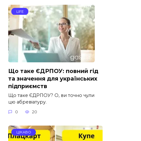
LIFE
Що таке ЄДРПОУ: повний гід
та значення для українських
підприємств
Що таке ЄДРПОУ? О, ви точно чули
цю абревіатуру.
0
20
ЦІКАВО