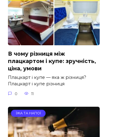
В чому різниця між
плацкартом і купе: зручність,
ціна, умови
Плацкарт і купе — яка ж різниця?
Плацкарт і купе різниця
0
11
ЇЖА ТА НАПОЇ