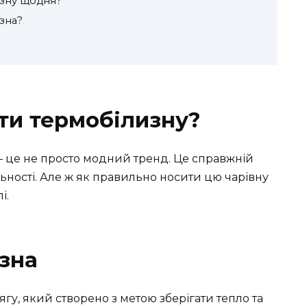
изну щодня?
зна?
ти термобілизну?
 це не просто модний тренд. Це справжній
льності. Але ж як правильно носити цю чарівну
і.
зна
у, який створено з метою зберігати тепло та