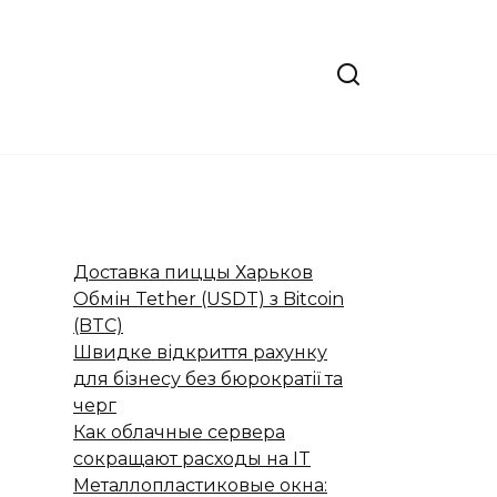
Доставка пиццы Харьков
Обмін Tether (USDT) з Bitcoin
(BTC)
Швидке відкриття рахунку
для бізнесу без бюрократії та
черг
Как облачные сервера
сокращают расходы на IT
Металлопластиковые окна: