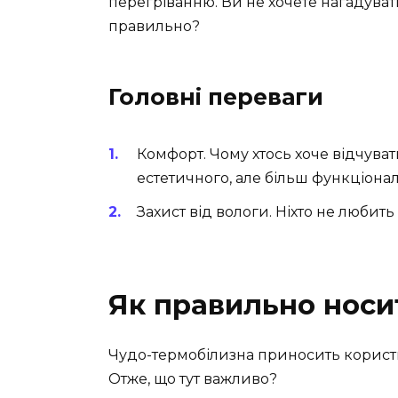
перегріванню. Ви не хочете нагадуват
правильно?
Головні переваги
Комфорт. Чому хтось хоче відчува
естетичного, але більш функціона
Захист від вологи. Ніхто не любить
Як правильно носи
Чудо-термобілизна приносить користь 
Отже, що тут важливо?