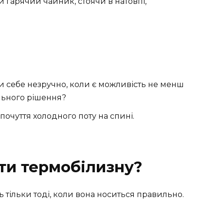
и гарячий чайник, стоячи в натовпі,
ти себе незручно, коли є можливість не менш
льного рішення?
 почуття холодного поту на спині.
ти термобілизну?
тільки тоді, коли вона носиться правильно.