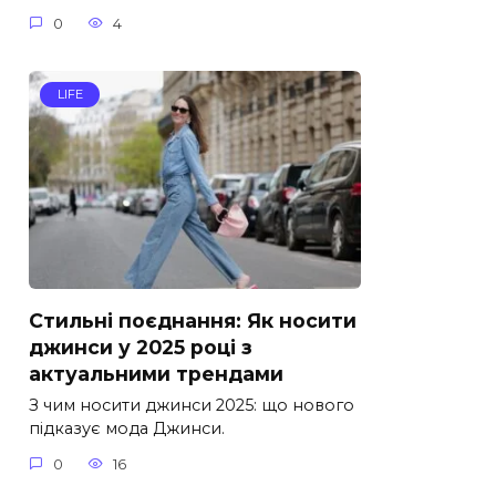
0
4
LIFE
Стильні поєднання: Як носити
джинси у 2025 році з
актуальними трендами
З чим носити джинси 2025: що нового
підказує мода Джинси.
0
16