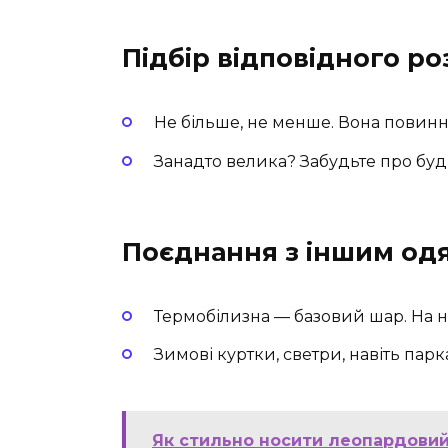
Підбір відповідного ро
Не більше, не менше. Вона повинна
Занадто велика? Забудьте про будь
Поєднання з іншим од
Термобілизна — базовий шар. На н
Зимові куртки, светри, навіть парка
Як стильно носити леопардовий