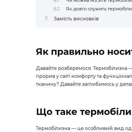
Чи можна носити термобіл
Як довго служить термобіли
Замість висновків
Як правильно носи
Давайте розберемося. Термобілизна —
прорив у світі комфорту та функціона
тканину? Давайте заглибимось у детал
Що таке термобіли
Термобілизна — це особливий вид одяг