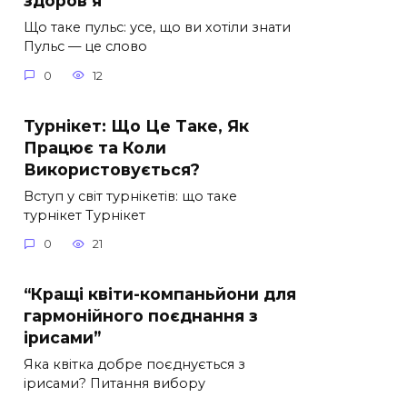
здоров’я
Що таке пульс: усе, що ви хотіли знати
Пульс — це слово
0
12
Турнікет: Що Це Таке, Як
Працює та Коли
Використовується?
Вступ у світ турнікетів: що таке
турнікет Турнікет
0
21
“Кращі квіти-компаньйони для
гармонійного поєднання з
ірисами”
Яка квітка добре поєднується з
ірисами? Питання вибору