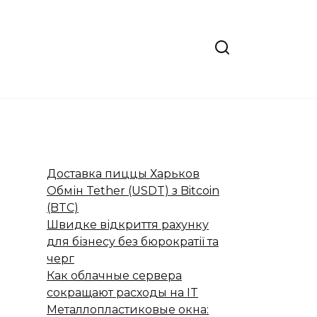
Доставка пиццы Харьков
Обмін Tether (USDT) з Bitcoin
(BTC)
Швидке відкриття рахунку
для бізнесу без бюрократії та
черг
Как облачные сервера
сокращают расходы на IT
Металлопластиковые окна: