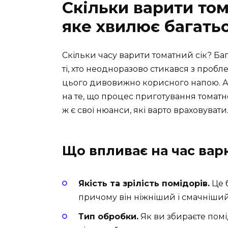
Скільки варити том
яке хвилює багать
Скільки часу варити томатний сік? Б
ті, хто неодноразово стикався з проб
цього дивовижно корисного напою. А 
на те, що процес приготування томатн
ж є свої нюанси, які варто враховуват
Що впливає на час вар
Якість та зрілість помідорів.
Це б
причому він ніжніший і смачніший
Тип обробки.
Як ви збираєте помід