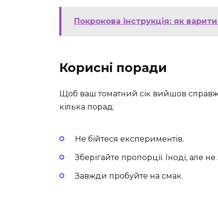
Покрокова інструкція: як варит
Корисні поради
Щоб ваш томатний сік вийшов справж
кілька порад:
Не бійтеся експериментів.
Зберігайте пропорції. Іноді, але не
Завжди пробуйте на смак.