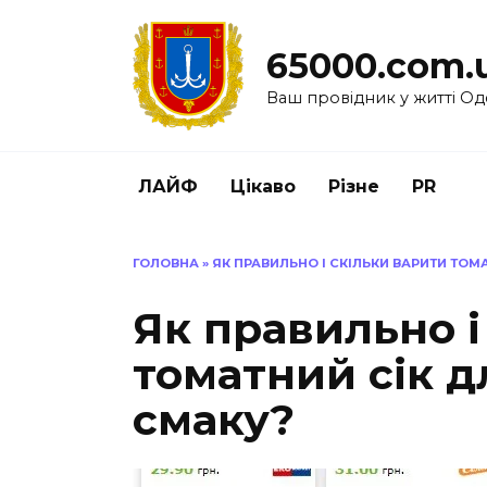
Перейти
до
65000.com.
вмісту
Ваш провідник у житті Од
ЛАЙФ
Цікаво
Різне
PR
ГОЛОВНА
»
ЯК ПРАВИЛЬНО І СКІЛЬКИ ВАРИТИ ТОМ
Як правильно і
томатний сік д
смаку?