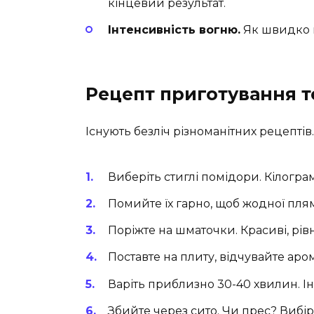
кінцевий результат.
Інтенсивність вогню.
Як швидко в
Рецепт приготування т
Існують безліч різноманітних рецептів.
Виберіть стиглі помідори. Кілограм
Помийте їх гарно, щоб жодної пл
Поріжте на шматочки. Красиві, рів
Поставте на плиту, відчувайте аром
Варіть приблизно 30-40 хвилин. І
Збийте через сито. Чи прес? Вибір