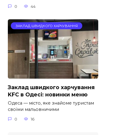
0
44
ЗАКЛАД ШВИДКОГО ХАРЧУВАННЯ
Заклад швидкого харчування
KFC в Одесі: новинки меню
Одеса — місто, яке знайоме туристам
своїми мальовничими
0
16