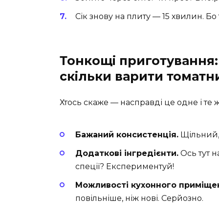
Сік знову на плиту — 15 хвилин. Бо 
Тонкощі приготування:
скільки варити томатни
Хтось скаже — насправді це одне і те 
Бажаний консистенція.
Щільний, 
Додаткові інгредієнти.
Ось тут 
спеції? Експериментуй!
Можливості кухонного приміще
повільніше, ніж нові. Серйозно.