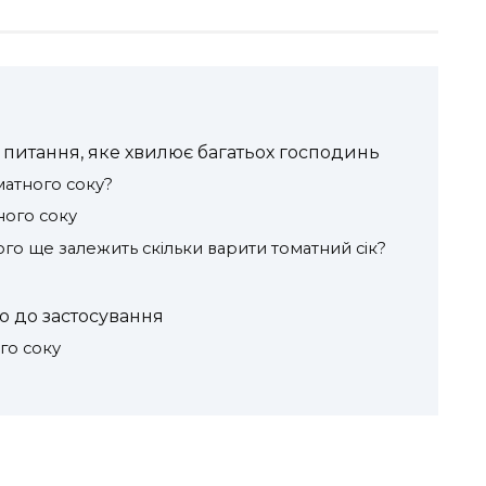
 питання, яке хвилює багатьох господинь
матного соку?
ного соку
ого ще залежить скільки варити томатний сік?
во до застосування
го соку