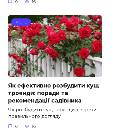
0
16
РІЗНЕ
Як ефективно розбудити кущ
троянди: поради та
рекомендації садівника
Як розбудити кущ троянди: секрети
правильного догляду
0
16