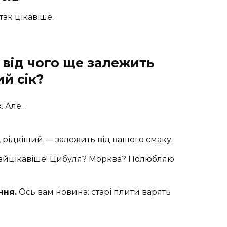
так цікавіше.
 від чого ще залежить
й сік?
ж. Але…
рідкіший — залежить від вашого смаку.
найцікавіше! Цибуля? Морква? Полюбляю
ння.
Ось вам новина: старі плити варять