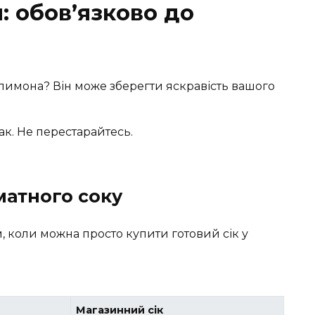
: обов’язково до
имона? Він може зберегти яскравість вашого
ак. Не перестарайтесь.
атного соку
 коли можна просто купити готовий сік у
Магазинний сік