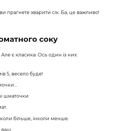
и прагнете зварити сік. Ба, це важливо!
оматного соку
 Але є класика. Ось один із них:
ів 5, весело буде!
ямочки…
ні шматочки
ат.
нколи більше, інколи менше.
 ваш.