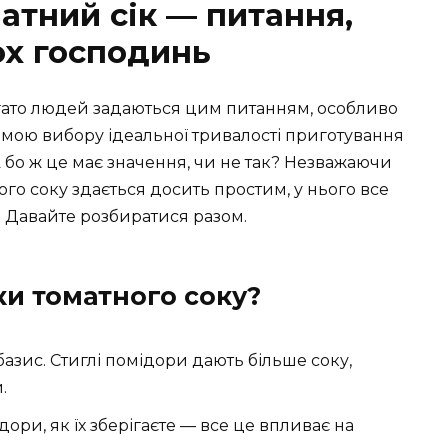
атний сік — питання,
ох господинь
агато людей задаються цим питанням, особливо
лемою вибору ідеальної тривалості приготування
бо ж це має значення, чи не так? Незважаючи
ого соку здається досить простим, у нього все
и. Давайте розбиратися разом.
ки томатного соку?
азис. Стиглі помідори дають більше соку,
.
ори, як їх зберігаєте — все це впливає на