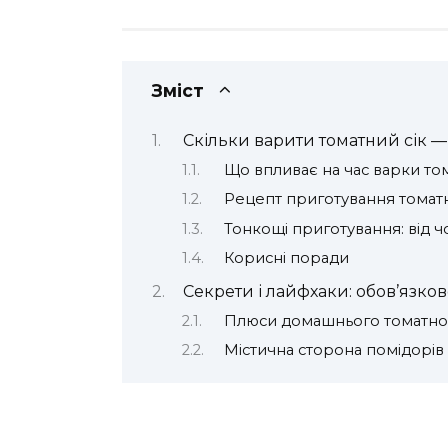
Зміст
Скільки варити томатний сік —
Що впливає на час варки то
Рецепт приготування томат
Тонкощі приготування: від ч
Корисні поради
Секрети і лайфхаки: обов’язко
Плюси домашнього томатно
Містична сторона помідорів