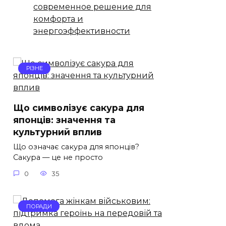
современное решение для
комфорта и
энергоэффективности
РІЗНЕ
Що символізує сакура для
японців: значення та
культурний вплив
Що означає сакура для японців?
Сакура — це не просто
0
35
ПОРАДИ