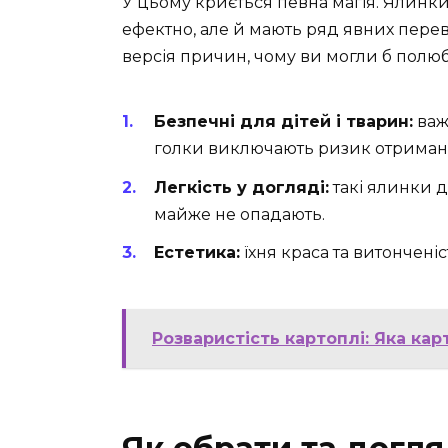
У цьому криється певна магія. Ялинк
ефектно, але й мають ряд явних пере
версія причин, чому ви могли б полю
Безпечні для дітей і тварин:
важ
голки виключають ризик отриман
Легкість у догляді:
такі ялинки до
майже не опадають.
Естетика:
їхня краса та витончені
Розваристість картоплі: Яка ка
Як обрати та догля