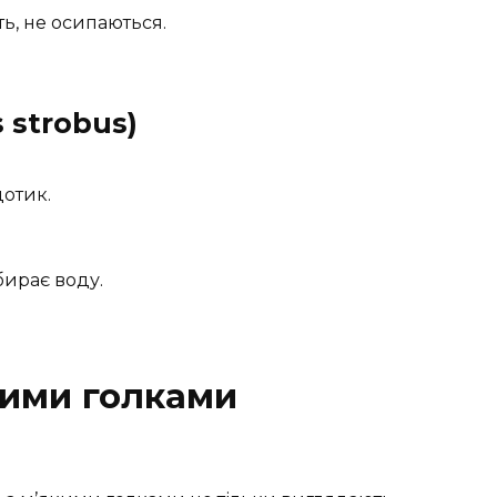
ть, не осипаються.
 strobus)
дотик.
бирає воду.
кими голками