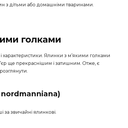
н з дітьми або домашніми тваринами.
кими голками
ні характеристики. Ялинки з м’якими голками
’єр ще прекраснішим і затишним. Отже, є
 розглянути.
 nordmanniana)
ші за звичайні ялинкові.