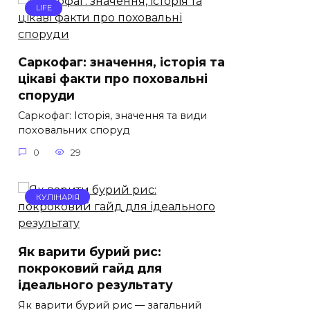
LIFE
Саркофаг: значення, історія та
цікаві факти про поховальні
споруди
Саркофаг: Історія, значення та види
поховальних споруд
0
29
КУЛІНАРІЯ
Як варити бурий рис:
покроковий гайд для
ідеального результату
Як варити бурий рис — загальний