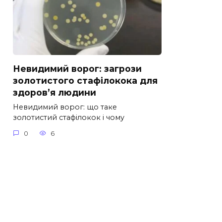
Невидимий ворог: загрози
золотистого стафілокока для
здоров’я людини
Невидимий ворог: що таке
золотистий стафілокок і чому
0
6