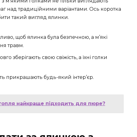
и з м’якими голками не тільки виглядають
ваг над традиційними варіантами. Ось коротка
бити такий вигляд ялинки.
ливо, щоб ялинка була безпечною, а м’які
ня травм.
вго зберігають свою свіжість, а їхні голки
сть прикрашають будь-який інтер’єр.
ртопля найкраще підходить для пюре?
дати за ялинкою з