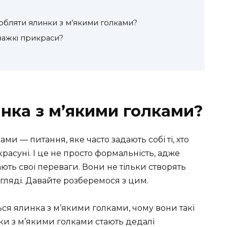
обляти ялинки з м’якими голками?
важкі прикраси?
инка з м’якими голками?
ми — питання, яке часто задають собі ті, хто
расуні. І це не просто формальність, адже
ть свої переваги. Вони не тільки створять
огляді. Давайте розберемося з цим.
ться ялинка з м’якими голками, чому вони такі
ки з м’якими голками стають дедалі