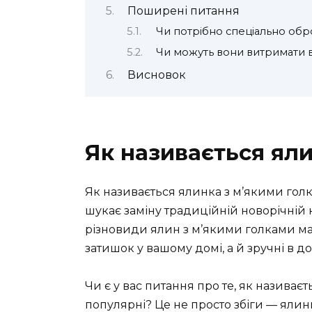
Поширені питання
Чи потрібно спеціально обр
Чи можуть вони витримати 
Висновок
Як називається ял
Як називається ялинка з м’якими голка
шукає заміну традиційній новорічній к
різновиди ялин з м’якими голками маю
затишок у вашому домі, а й зручні в д
Чи є у вас питання про те, як називає
популярні? Це не просто збіги — ялин