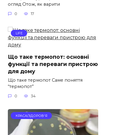
огляд Отож, як варити
0
17
LIFE
Що таке термопот: основні
функції та переваги пристрою
для дому
Що таке термопот Саме поняття
“термопот”
0
34
КРАСА/ЗДОРОВ'Я