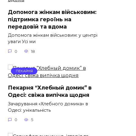
Допомога жінкам військовим:
підтримка героїнь на
передовій та вдома
Допомога жінкам військовим: у центрі
уваги Усі ми
0
18
ПЕКАРНЯ
Пекарня “Хлебный домик” в
Одесі: свіжа випічка щодня
Зачарування «Хлебного домика» в
Одесі: унікальність
0
5