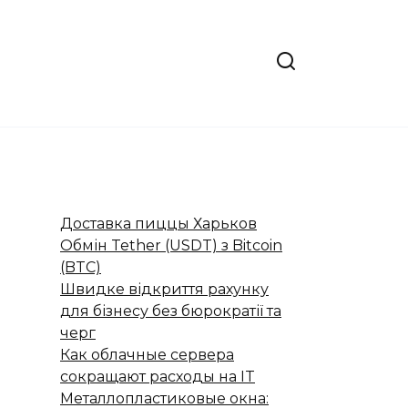
Доставка пиццы Харьков
Обмін Tether (USDT) з Bitcoin
(BTC)
Швидке відкриття рахунку
для бізнесу без бюрократії та
черг
Как облачные сервера
сокращают расходы на IT
Металлопластиковые окна: