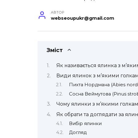
АВТОР
webseoupukr@gmail.com
Зміст
Як називається ялинка з м’як
Види ялинок з м’якими голка
Пихта Нордмана (Abies nord
Сосна Веймутова (Pinus stro
Чому ялинки з м’якими голкам
Як обрати та доглядати за яли
Вибір ялинки
Догляд