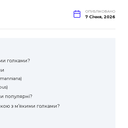
ОПУБЛІКОВАНО
7 Січня, 2026
ими голками?
ми
manniana)
bus)
и популярні?
нкою з м’якими голками?