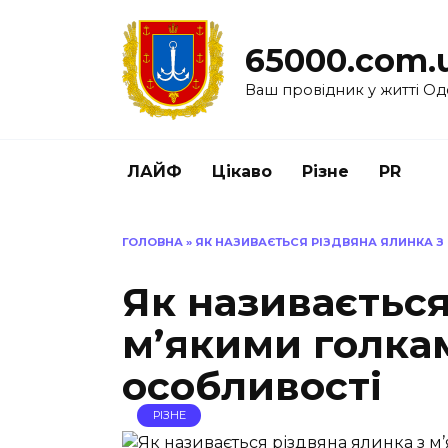
Перейти
до
65000.com.
вмісту
Ваш провідник у житті Од
ЛАЙФ
Цікаво
Різне
PR
ГОЛОВНА
»
ЯК НАЗИВАЄТЬСЯ РІЗДВЯНА ЯЛИНКА З
Як називається
м’якими голкам
особливості
РІЗНЕ