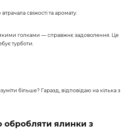
втрачала свіжості та аромату.
’якими голками — справжнє задоволення. Це
бує турботи.
зуміти більше? Гаразд, відповідаю на кілька з
о обробляти ялинки з