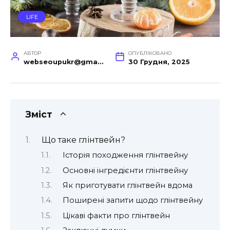
LIFE
АВТОР
ОПУБЛІКОВАНО
webseoupukr@gmail.com
30 Грудня, 2025
Зміст
Що таке глінтвейн?
Історія походження глінтвейну
Основні інгредієнти глінтвейну
Як приготувати глінтвейн вдома
Поширені запити щодо глінтвейну
Цікаві факти про глінтвейн