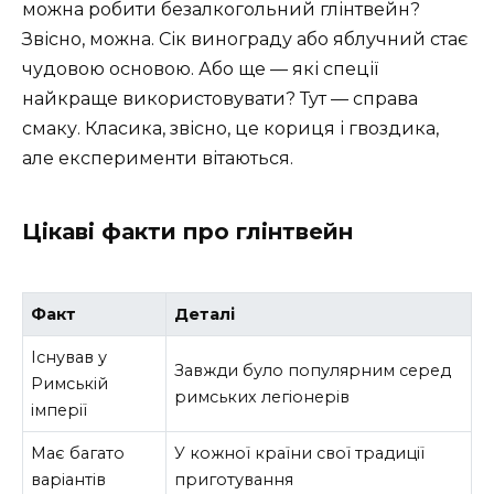
можна робити безалкогольний глінтвейн?
Звісно, можна. Сік винограду або яблучний стає
чудовою основою. Або ще — які спеції
найкраще використовувати? Тут — справа
смаку. Класика, звісно, це кориця і гвоздика,
але експерименти вітаються.
Цікаві факти про глінтвейн
Факт
Деталі
Існував у
Завжди було популярним серед
Римській
римських легіонерів
імперії
Має багато
У кожної країни свої традиції
варіантів
приготування