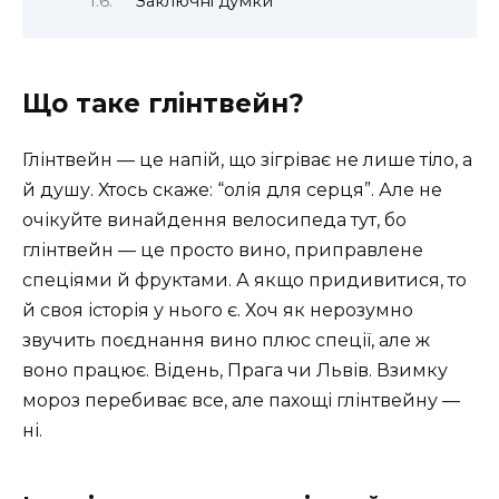
Заключні думки
Що таке глінтвейн?
Глінтвейн — це напій, що зігріває не лише тіло, а
й душу. Хтось скаже: “олія для серця”. Але не
очікуйте винайдення велосипеда тут, бо
глінтвейн — це просто вино, приправлене
спеціями й фруктами. А якщо придивитися, то
й своя історія у нього є. Хоч як нерозумно
звучить поєднання вино плюс спеції, але ж
воно працює. Відень, Прага чи Львів. Взимку
мороз перебиває все, але пахощі глінтвейну —
ні.