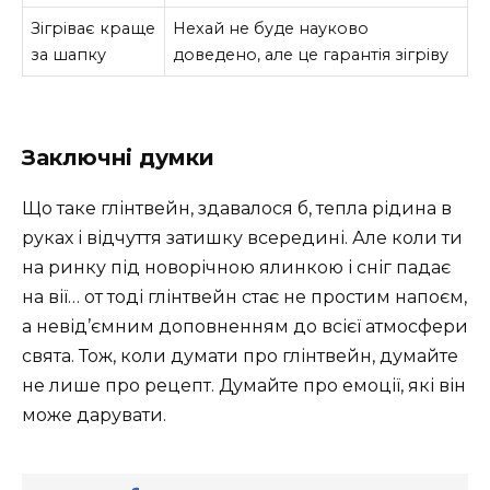
Зігріває краще
Нехай не буде науково
за шапку
доведено, але це гарантія зігріву
Заключні думки
Що таке глінтвейн, здавалося б, тепла рідина в
руках і відчуття затишку всередині. Але коли ти
на ринку під новорічною ялинкою і сніг падає
на вії… от тоді глінтвейн стає не простим напоєм,
а невід’ємним доповненням до всієї атмосфери
свята. Тож, коли думати про глінтвейн, думайте
не лише про рецепт. Думайте про емоції, які він
може дарувати.