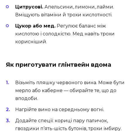
Цитрусові.
Апельсини, лимони, лайми.
Вміщують вітаміни й трохи кислотності.
Цукор або мед.
Регулює баланс між
кислотою і солодкістю. Мед навіть трохи
корисніший.
Як приготувати глінтвейн вдома
Візьміть пляшку червоного вина. Може бути
мерло або каберне — обирайте те, що до
вподоби.
Нагрійте вино на середньому вогні.
Додайте спеції: кориці пару паличок,
гвоздики п’ять-шість бутонів, трохи імбиру.