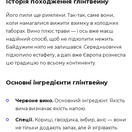
Історія походження глінтвейну
Його пили ще римляни. Так-так, саме вони,
коли намагалися вижити взимку в холодних
таборах. Вино плюс трави — і ось вже маєш
надійний спосіб, щоб не підхопити нежить.
Байдужим ніхто не залишався. Середньовіччя
підхопило естафету, а далі вже Європа рознесла
цю традицію по всьому континенту.
Основні інгредієнти глінтвейну
Червоне вино.
Основний інгредієнт. Якість
вина визначає якість напою.
Спеції.
Кориці, гвоздика, імбир, аніс — вони
не тільки додають запах, але й зігрівають.