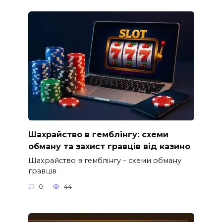
Шахрайство в гемблінгу: схеми
обману та захист гравців від казино
Шахрайство в гемблінгу – схеми обману
гравців
0
44