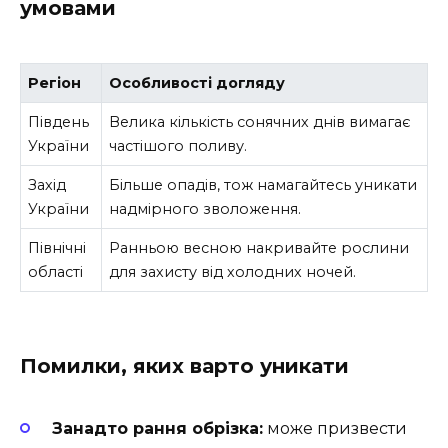
умовами
Регіон
Особливості догляду
Південь
Велика кількість сонячних днів вимагає
України
частішого поливу.
Захід
Більше опадів, тож намагайтесь уникати
України
надмірного зволоження.
Північні
Ранньою весною накривайте рослини
області
для захисту від холодних ночей.
Помилки, яких варто уникати
Занадто рання обрізка:
може призвести