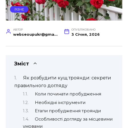
РІЗНЕ
АВТОР
ОПУБЛІКОВАНО
webseoupukr@gmail.com
3 Січня, 2026
Зміст
Як розбудити кущ троянди: секрети
правильного догляду
Коли починати пробудження
Необхідні інструменти
Етапи пробудження троянди
Особливості догляду за місцевими
умовами