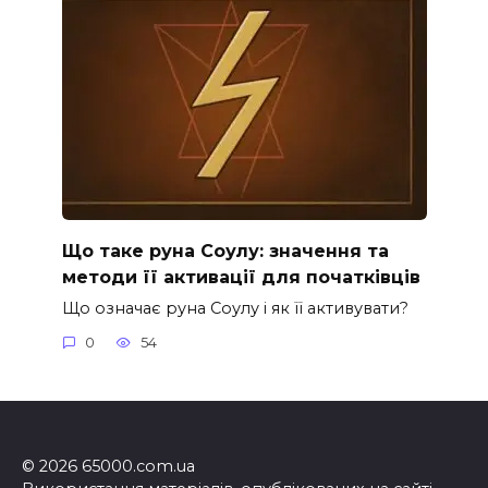
Що таке руна Соулу: значення та
методи її активації для початківців
Що означає руна Соулу і як її активувати?
0
54
© 2026 65000.com.ua