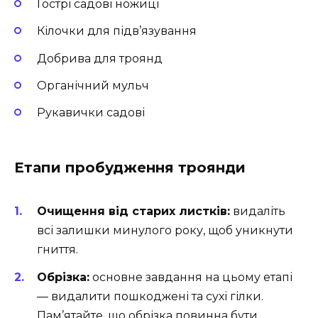
Гострі садові ножиці
Кілочки для підв’язування
Добрива для троянд
Органічний мульч
Рукавички садові
Етапи пробудження троянди
Очищення від старих листків:
видаліть
всі залишки минулого року, щоб уникнути
гниття.
Обрізка:
основне завдання на цьому етапі
— видалити пошкоджені та сухі гілки.
Пам’ятайте, що обрізка повинна бути