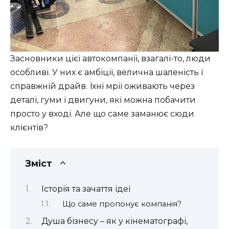
Засновники цієї автокомпанії, взагалі-то, люди
особливі. У них є амбіції, велична шаленість і
справжній драйв. Їхні мрії оживають через
деталі, гуми і двигуни, які можна побачити
просто у вході. Але що саме заманює сюди
клієнтів?
Зміст
Історія та зачаття ідеї
Що саме пропонує компанія?
Душа бізнесу – як у кінематографі,