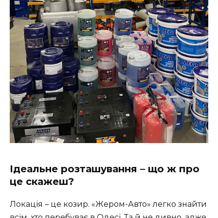
Ідеальне розташування – що ж про
це скажеш?
Локація – це козир. «Жером-Авто» легко знайти
всім, хто перебуває в Одесі. Та й не дивно, адже