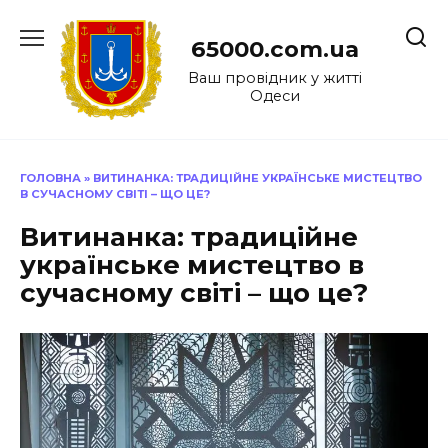
Перейти
до
65000.com.ua
вмісту
Ваш провідник у житті
Одеси
ГОЛОВНА
»
ВИТИНАНКА: ТРАДИЦІЙНЕ УКРАЇНСЬКЕ МИСТЕЦТВО
В СУЧАСНОМУ СВІТІ – ЩО ЦЕ?
Витинанка: традиційне
українське мистецтво в
сучасному світі – що це?