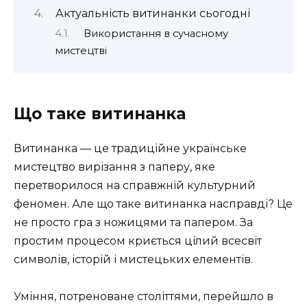
Актуальність витинанки сьогодні
Використання в сучасному
мистецтві
Що таке витинанка
Витинанка — це традиційне українське
мистецтво вирізання з паперу, яке
перетворилося на справжній культурний
феномен. Але що таке витинанка насправді? Це
не просто гра з ножицями та папером. За
простим процесом криється цілий всесвіт
символів, історій і мистецьких елементів.
Уміння, потреноване століттями, перейшло в