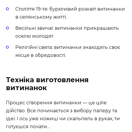
Століття 19-те: бурхливий розквіт витинанки
в селянському житті.
Весільні звичаї: витинанки прикрашають
оселю молодят.
Релігійні свята: витинанки знаходять своє
місце в обрядовості.
Техніка виготовлення
витинанок
Процес створення витинанки — це ціле
дійство. Все починається з вибору паперу та
ідеї. І ось уже ножиці чи скальпель в руках, ти
готуєшся почати…