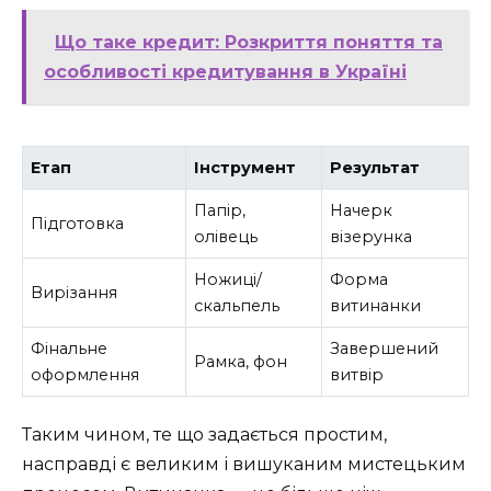
Що таке кредит: Розкриття поняття та
особливості кредитування в Україні
Етап
Інструмент
Результат
Папір,
Начерк
Підготовка
олівець
візерунка
Ножиці/
Форма
Вирізання
скальпель
витинанки
Фінальне
Завершений
Рамка, фон
оформлення
витвір
Таким чином, те що задається простим,
насправді є великим і вишуканим мистецьким