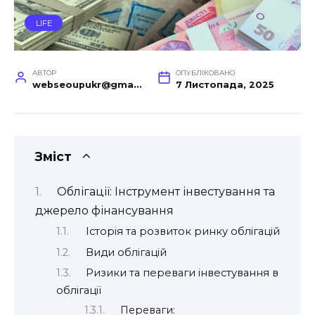
LIFE
АВТОР
ОПУБЛІКОВАНО
webseoupukr@gmail.com
7 Листопада, 2025
Зміст
Облігації: Інструмент інвестування та
джерело фінансування
Історія та розвиток ринку облігацій
Види облігацій
Ризики та переваги інвестування в
облігації
Переваги: