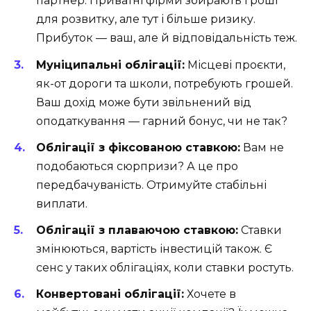
партнер. Приватні фірми збирають гроші
для розвитку, але тут і більше ризику.
Прибуток — ваш, але й відповідальність теж.
Муніципальні облігації:
Місцеві проєкти,
як-от дороги та школи, потребують грошей.
Ваш дохід може бути звільнений від
оподаткування — гарний бонус, чи не так?
Облігації з фіксованою ставкою:
Вам не
подобаються сюрпризи? А це про
передбачуваність. Отримуйте стабільні
виплати.
Облігації з плаваючою ставкою:
Ставки
змінюються, вартість інвестицій також. Є
сенс у таких облігаціях, коли ставки ростуть.
Конвертовані облігації:
Хочете в