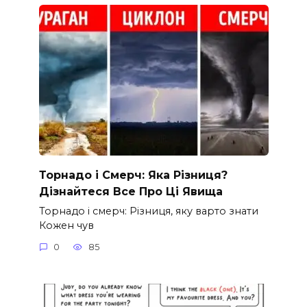
Торнадо і Смерч: Яка Різниця?
Дізнайтеся Все Про Ці Явища
Торнадо і смерч: Різниця, яку варто знати
Кожен чув
0
85