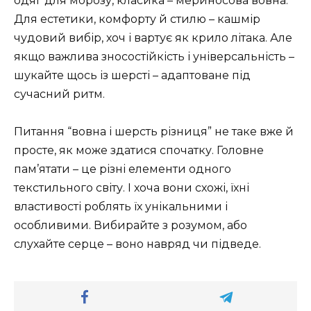
одяг для морозу, класика – мериносова вовна.
Для естетики, комфорту й стилю – кашмір
чудовий вибір, хоч і вартує як крило літака. Але
якщо важлива зносостійкість і універсальність –
шукайте щось із шерсті – адаптоване під
сучасний ритм.
Питання “вовна і шерсть різниця” не таке вже й
просте, як може здатися спочатку. Головне
пам’ятати – це різні елементи одного
текстильного світу. І хоча вони схожі, їхні
властивості роблять їх унікальними і
особливими. Вибирайте з розумом, або
слухайте серце – воно навряд чи підведе.