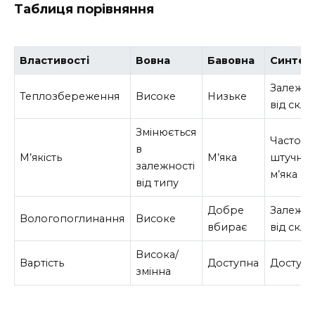
Таблиця порівняння
Властивості
Вовна
Бавовна
Синтет
Залежит
Теплозбереження
Високе
Низьке
від скла
Змінюється
Часто
в
М’якість
М’яка
штучно
залежності
м’яка
від типу
Добре
Залежит
Вологопоглинання
Високе
вбирає
від скла
Висока/
Вартість
Доступна
Доступ
змінна