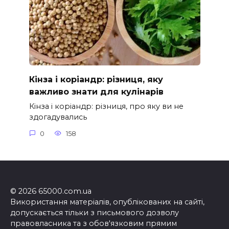
Кінза і коріандр: різниця, яку
важливо знати для кулінарів
Кінза і коріандр: різниця, про яку ви не
здогадувались
0
158
© 2026 65000.com.ua
Використання матеріалів, опублікованих на сайті,
допускається тільки з письмового дозволу
правовласника та з обов'язковим прямим