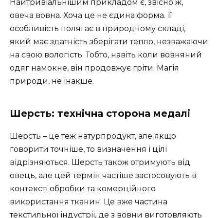
Найтривіальнішим прикладом є, звісно ж,
овеча вовна. Хоча це не єдина форма. Її
особливість полягає в природному складі,
який має здатність зберігати тепло, незважаючи
на свою вологість. Тобто, навіть коли вовняний
одяг намокне, він продовжує гріти. Магія
природи, не інакше.
Шерсть: технічна сторона медалі
Шерсть – це теж натурпродукт, але якщо
говорити точніше, то визначення і цілі
відрізняються. Шерсть також отримують від
овець, але цей термін частіше застосовують в
контексті обробки та комерційного
використання тканин. Це вже частина
текстильної індустрії, де з вовни виготовляють