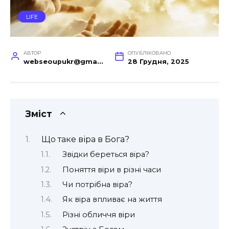
LIFE
АВТОР
ОПУБЛІКОВАНО
webseoupukr@gmail.com
28 Грудня, 2025
Зміст
Що таке віра в Бога?
Звідки береться віра?
Поняття віри в різні часи
Чи потрібна віра?
Як віра впливає на життя
Різні обличчя віри