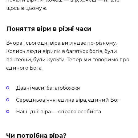
щось в цьому є.
Поняття віри в різні часи
Вчора і сьогодні віра виглядає по-різному.
Колись люди вірили в багатьох богів, були
пантеони, були культи. Тепер ми говоримо про
єдиного Бога.
Давні часи: багатобожжя
Середньовіччя: єдина віра, єдиний Бог
Наші дні: віра — справа особиста
Чи потрібна віра?