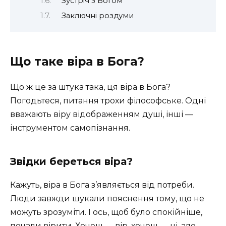
Зустріч з Богом
Заключні роздуми
Що таке віра в Бога?
Що ж це за штука така, ця віра в Бога?
Погодьтеся, питання трохи філософське. Одні
вважають віру відображенням душі, інші —
інструментом самопізнання.
Звідки береться віра?
Кажуть, віра в Бога з’являється від потреби.
Люди завжди шукали пояснення тому, що не
можуть зрозуміти. І ось, щоб було спокійніше,
почали вірити. Хочеш — вір, хочеш — ні, але