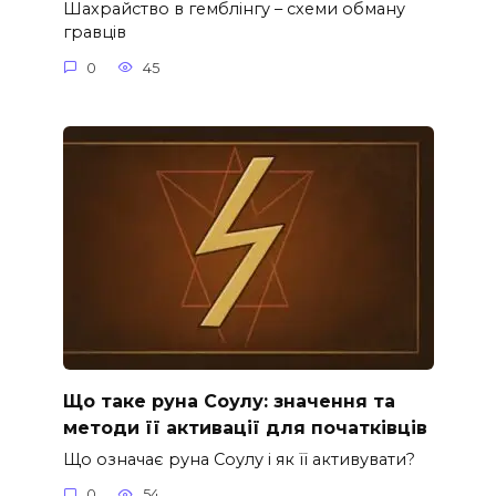
Шахрайство в гемблінгу – схеми обману
гравців
0
45
Що таке руна Соулу: значення та
методи її активації для початківців
Що означає руна Соулу і як її активувати?
0
54