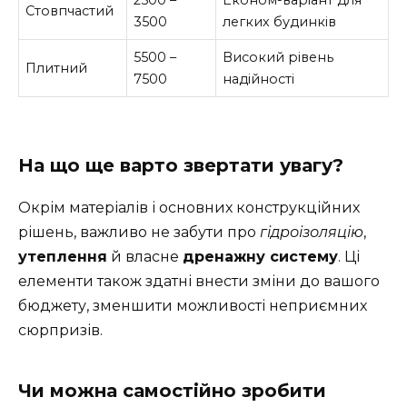
2500 –
Економ-варіант для
Стовпчастий
3500
легких будинків
5500 –
Високий рівень
Плитний
7500
надійності
На що ще варто звертати увагу?
Окрім матеріалів і основних конструкційних
рішень, важливо не забути про
гідроізоляцію
,
утеплення
й власне
дренажну систему
. Ці
елементи також здатні внести зміни до вашого
бюджету, зменшити можливості неприємних
сюрпризів.
Чи можна самостійно зробити