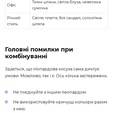
Темні штани, світла блуза, невелика
Офіс
сумочка
Річний
Світле плаття, білі сандалі, солом’яна
стиль
шляпа
Головні помилки при
комбінуванні
Здається, що ліопардова косуха сама диктує
умови. Можливо, так і є. Ось кілька застережень:
Не поєднуйте з іншим леопардом.
Не використовуйте кричущі кольори разом
з нею.