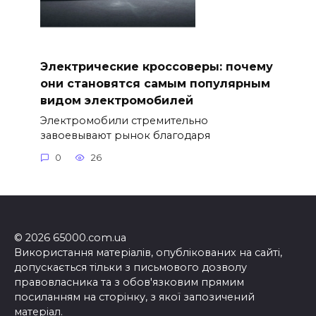
Электрические кроссоверы: почему
они становятся самым популярным
видом электромобилей
Электромобили стремительно
завоевывают рынок благодаря
0
26
© 2026 65000.com.ua
Використання матеріалів, опублікованих на сайті,
допускається тільки з письмового дозволу
правовласника та з обов'язковим прямим
посиланням на сторінку, з якої запозичений
матеріал.