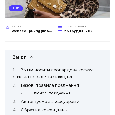
LIFE
АВТОР
ОПУБЛІКОВАНО
webseoupukr@gmail.com
26 Грудня, 2025
Зміст
З чим носити леопардову косуху:
стильні поради та свіжі ідеї
Базові правила поєднання
Ключові поєднання
Акцентуємо з аксесуарами
Образ на кожен день