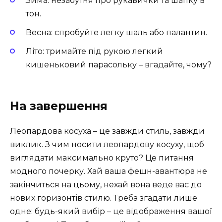
Зима: незабутня про рукавички та шапку в
тон.
Весна: спробуйте легку шаль або палантин.
Літо: тримайте під рукою легкий
кишеньковий парасольку – вгадайте, чому?
На завершення
Леопардова косуха – це завжди стиль, завжди
виклик. З чим носити леопардову косуху, щоб
виглядати максимально круто? Це питання
модного почерку. Хай ваша фешн-авантюра не
закінчиться на цьому, нехай вона веде вас до
нових горизонтів стилю. Треба згадати лише
одне: будь-який вибір – це відображення вашої