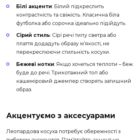
Білі акценти
: Білий підкреслить
контрастність та свіжість. Класична біла
футболка або сорочка ідеально підійдуть.
Сірий стиль
: Сірі речі типу светра або
плаття додадуть образу м’якості, не
перекреслюючи стильність косухи.
Бежеві нотки
: Якщо хочеться теплоти – беж
буде до речі. Трикотажний топ або
кашеміровий джемпер створять затишний
образ.
Акцентуємо з аксесуарами
Леопардова косуха потребує обережності з
вибором аксесуарів. Пам’ятайте: акцент не