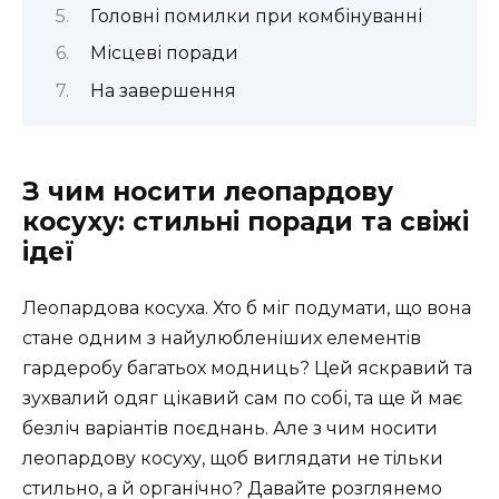
Головні помилки при комбінуванні
Місцеві поради
На завершення
З чим носити леопардову
косуху: стильні поради та свіжі
ідеї
Леопардова косуха. Хто б міг подумати, що вона
стане одним з найулюбленіших елементів
гардеробу багатьох модниць? Цей яскравий та
зухвалий одяг цікавий сам по собі, та ще й має
безліч варіантів поєднань. Але з чим носити
леопардову косуху, щоб виглядати не тільки
стильно, а й органічно? Давайте розглянемо