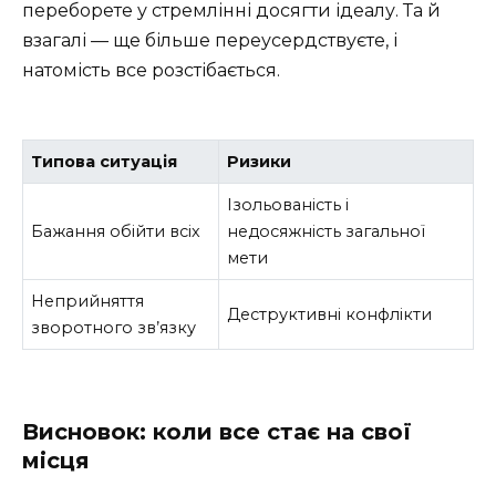
переборете у стремлінні досягти ідеалу. Та й
взагалі — ще більше переусердствуєте, і
натомість все розстібається.
Типова ситуація
Ризики
Ізольованість і
Бажання обійти всіх
недосяжність загальної
мети
Неприйняття
Деструктивні конфлікти
зворотного зв’язку
Висновок: коли все стає на свої
місця