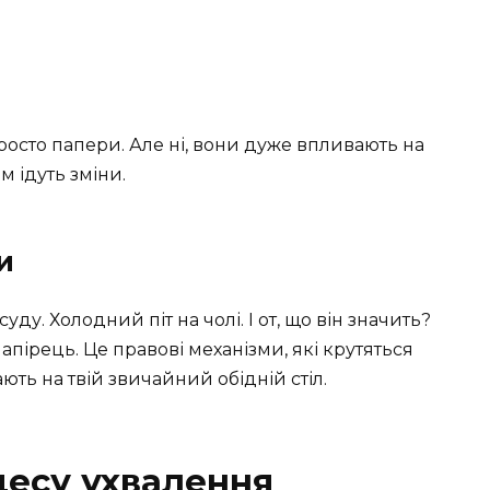
росто папери. Але ні, вони дуже впливають на
м ідуть зміни.
и
ду. Холодний піт на чолі. І от, що він значить?
пірець. Це правові механізми, які крутяться
ють на твій звичайний обідній стіл.
цесу ухвалення