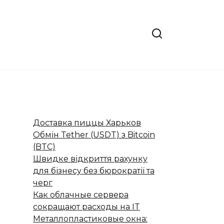
Доставка пиццы Харьков
Обмін Tether (USDT) з Bitcoin
(BTC)
Швидке відкриття рахунку
для бізнесу без бюрократії та
черг
Как облачные сервера
сокращают расходы на IT
Металлопластиковые окна: