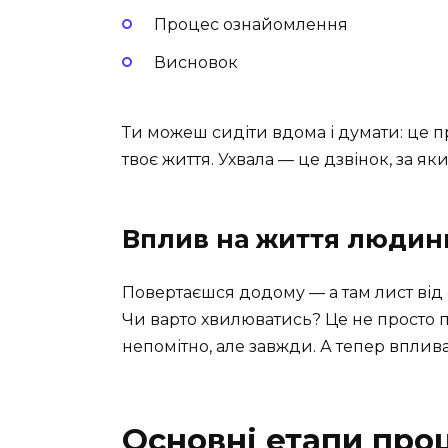
Процес ознайомлення
Висновок
Ти можеш сидіти вдома і думати: це п
твоє життя. Ухвала — це дзвінок, за яки
Вплив на життя людин
Повертаєшся додому — а там лист від су
Чи варто хвилюватись? Це не просто па
непомітно, але завжди. А тепер вплива
Основні етапи про