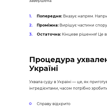
завершена.
Попередня:
Вказує напрям. Напри
Проміжна:
Вирішує частини спору.
Остаточна:
Кінцеве рішення! Це в
Процедура ухвален
Україні
Ухвала суду в Україні — це, як пригот
інгредієнтами, часом потрібно зробит
Справу відкрито