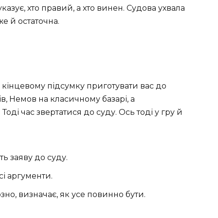
азує, хто правий, а хто винен. Судова ухвала
е й остаточна.
в кінцевому підсумку приготувати вас до
рів, Немов на класичному базарі, а
ді час звертатися до суду. Ось тоді у гру й
ь заяву до суду.
сі аргументи.
но, визначає, як усе повинно бути.