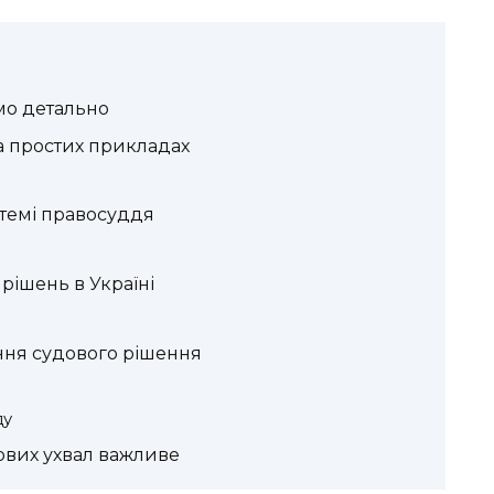
мо детально
на простих прикладах
стемі правосуддя
рішень в Україні
ння судового рішення
ду
ових ухвал важливе