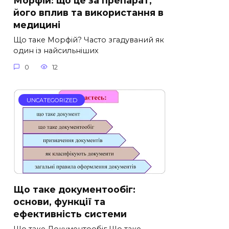
Морфій: що це за препарат,
його вплив та використання в
медицині
Що таке Морфій? Часто згадуваний як
один із найсильніших
0
12
UNCATEGORIZED
Що таке документообіг:
основи, функції та
ефективність системи
Що таке Документообіг Що таке