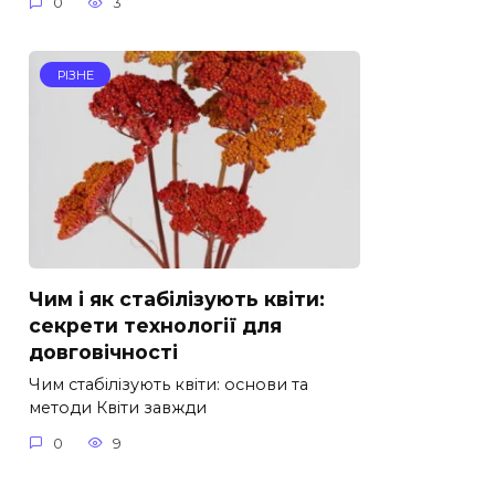
0
3
РІЗНЕ
Чим і як стабілізують квіти:
секрети технології для
довговічності
Чим стабілізують квіти: основи та
методи Квіти завжди
0
9