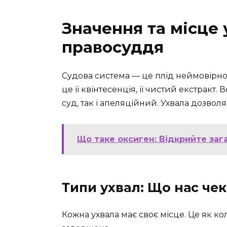
Значення та місце 
правосуддя
Судова система — це плід неймовірно
це її квінтесенція, її чистий екстракт.
суд, так і апеляційний. Ухвала дозво
Що таке оксиген: Відкрийте заг
Типи ухвал: Що нас чек
Кожна ухвала має своє місце. Це як ко