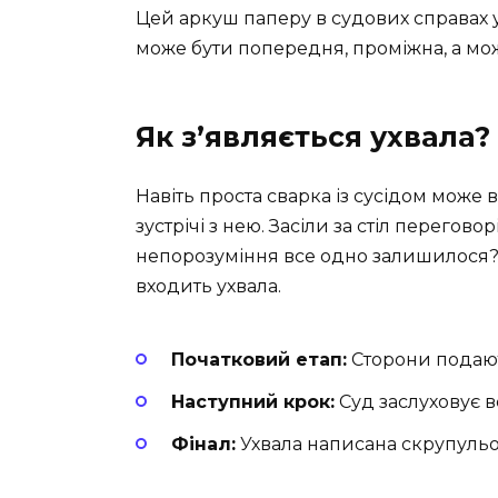
Цей аркуш паперу в судових справах ук
може бути попередня, проміжна, а мож
Як з’являється ухвала?
Навіть проста сварка із сусідом може 
зустрічі з нею. Засіли за стіл перегово
непорозуміння все одно залишилося? То
входить ухвала.
Початковий етап:
Сторони подают
Наступний крок:
Суд заслуховує в
Фінал:
Ухвала написана скрупульоз