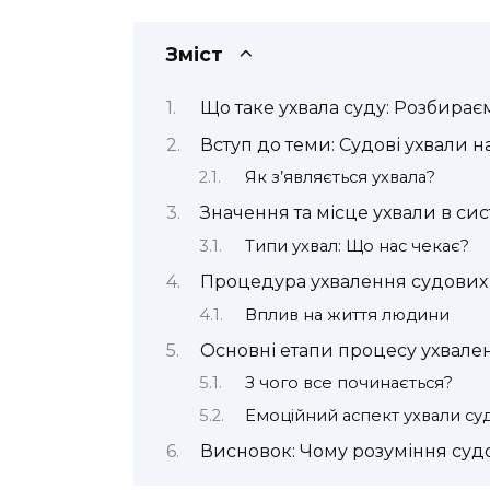
Зміст
Що таке ухвала суду: Розбирає
Вступ до теми: Судові ухвали 
Як з’являється ухвала?
Значення та місце ухвали в си
Типи ухвал: Що нас чекає?
Процедура ухвалення судових 
Вплив на життя людини
Основні етапи процесу ухвале
З чого все починається?
Емоційний аспект ухвали су
Висновок: Чому розуміння суд