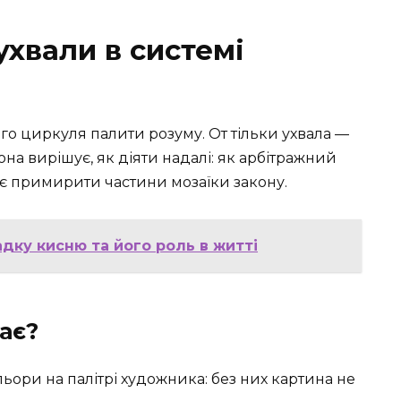
ухвали в системі
го циркуля палити розуму. От тільки ухвала —
 Вона вирішує, як діяти надалі: як арбітражний
ляє примирити частини мозаїки закону.
адку кисню та його роль в житті
ає?
льори на палітрі художника: без них картина не