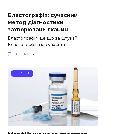
Еластографія: сучасний
метод діагностики
захворювань тканин
Еластографія: це що за штука?
Еластографія це сучасний
0
13
HEALTH