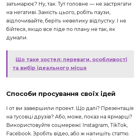
затьмарює? Ну, так. Тут головне — не застрягати
на негативі. Замість цього, робіть паузи,
відпочивайте, беріть невелику відпустку. І не
бійтеся, якщо все піде по плану не так, як
думали.
Що таке хостел: переваги, особливості
та вибір ідеального місця
Способи просування своїх ідей
І от ви завершили проект. Що далі? Презентація
на тусовці друзів? Або, може, показ на ярмарці?
Використовуйте соцмережі: Instagram, TikTok,
Facebook. Зробіть відео, або ж напишіть статтю.