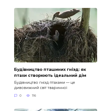
Будівництво пташиних гнізд: як
птахи створюють ідеальний дім
Будівництво гнізд птахами — це
дивовижний світ тваринної
0
116