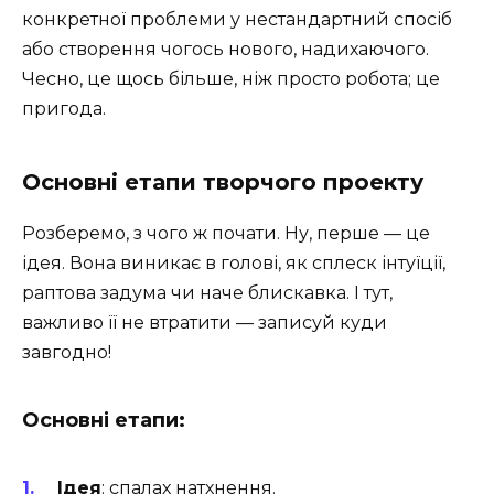
конкретної проблеми у нестандартний спосіб
або створення чогось нового, надихаючого.
Чесно, це щось більше, ніж просто робота; це
пригода.
Основні етапи творчого проекту
Розберемо, з чого ж почати. Ну, перше — це
ідея. Вона виникає в голові, як сплеск інтуїції,
раптова задума чи наче блискавка. І тут,
важливо її не втратити — записуй куди
завгодно!
Основні етапи:
Ідея
: спалах натхнення.