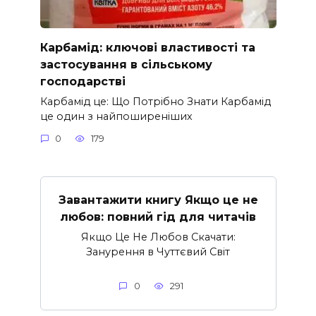
Карбамід: ключові властивості та
застосування в сільському
господарстві
Карбамід це: Що Потрібно Знати Карбамід
це один з найпоширеніших
0
179
Завантажити книгу Якщо це не
любов: повний гід для читачів
Якщо Це Не Любов Скачати:
Занурення в Чуттєвий Світ
0
291