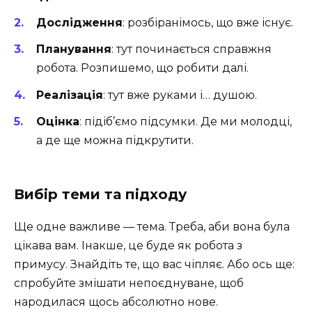
Дослідження
: розбіранімось, що вже існує.
Планування
: тут починається справжня
робота. Розпишемо, що робити далі.
Реалізація
: тут вже руками і… душою.
Оцінка
: підіб’ємо підсумки. Де ми молодці,
а де ще можна підкрутити.
Вибір теми та підходу
Ще одне важливе — тема. Треба, аби вона була
цікава вам. Інакше, це буде як робота з
примусу. Знайдіть те, що вас чіпляє. Або ось ще:
спробуйте змішати непоєднуване, щоб
народилася щось абсолютно нове.