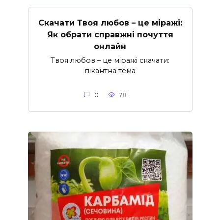
Скачати Твоя любов – це міражі:
Як обрати справжні почуття
онлайн
Твоя любов – це міражі скачати:
пікантна тема
0
78