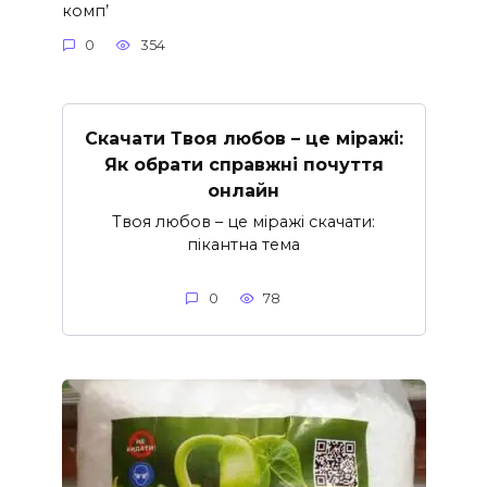
комп’
0
354
Скачати Твоя любов – це міражі:
Як обрати справжні почуття
онлайн
Твоя любов – це міражі скачати:
пікантна тема
0
78