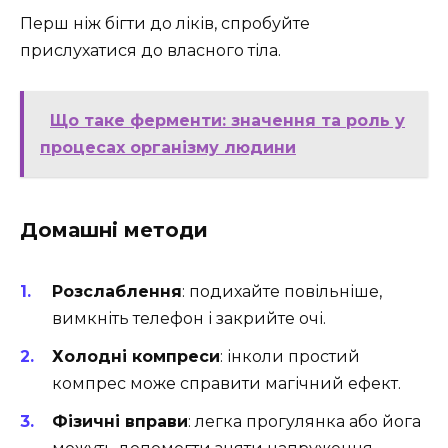
Перш ніж бігти до ліків, спробуйте
прислухатися до власного тіла.
Що таке ферменти: значення та роль у
процесах організму людини
Домашні методи
Розслаблення
: подихайте повільніше,
вимкніть телефон і закрийте очі.
Холодні компреси
: інколи простий
компрес може справити магічний ефект.
Фізичні вправи
: легка прогулянка або йога