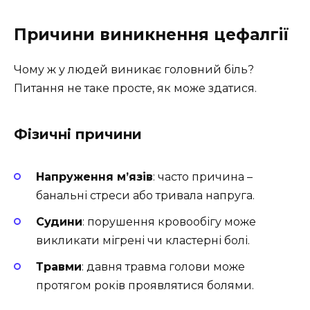
Причини виникнення цефалгії
Чому ж у людей виникає головний біль?
Питання не таке просте, як може здатися.
Фізичні причини
Напруження м’язів
: часто причина –
банальні стреси або тривала напруга.
Судини
: порушення кровообігу може
викликати мігрені чи кластерні болі.
Травми
: давня травма голови може
протягом років проявлятися болями.