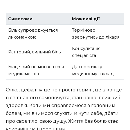
Симптоми
Можливі дії
Біль супроводжується
Терміново
лихоманкою
звернутись до лікаря
Консультація
Раптовий, сильний біль
спеціаліста
Біль, який не минає після
Діагностика у
медикаментів
медичному закладі
Отже, цефалгія це не просто термін, це віконце
в світ нашого самопочуття, стан нашої психіки і
здоров’я. Коли ми справляємося з головним
болем, ми вчимося слухати й чути себе, дбати
про своє тіло, свою душу. Життя без болю стає
яскравішим і простішим.