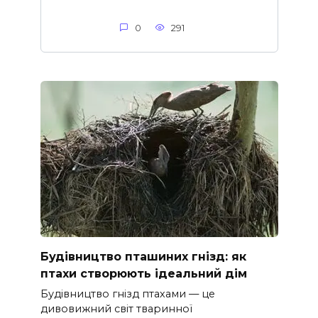
0
291
Будівництво пташиних гнізд: як
птахи створюють ідеальний дім
Будівництво гнізд птахами — це
дивовижний світ тваринної